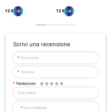
12 €
12 €
1
Scrivi una recensione
Il suo nome
Telefono
Valutazione:
Città, Paese
Il suo feedback