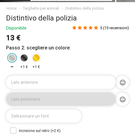
Home
Targhette per animali
Distintivo della polizia
Distintivo della polizia
Disponibile
5 (15 recensioni)
13 €
Passo 2: scegliere un colore:
━
+1 €
+1 €
Lato anteriore
Lato posteriore
Selezionare un font
Incisione sul retro (+2 €)