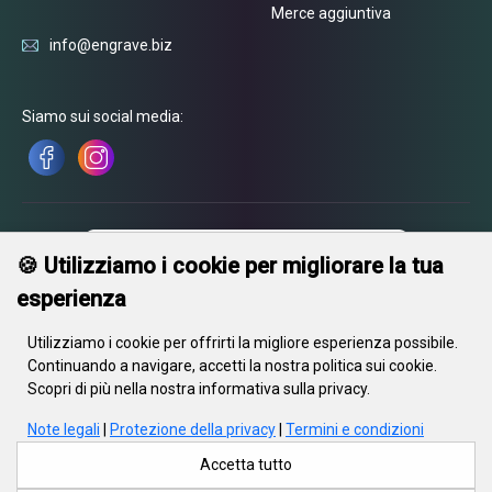
Quanto tempo richiede la produzione?
Il distintivo viene inciso
Merce aggiuntiva
in tempi rapidi dopo l’ordine e spedito con garanzia di qualità.
info@engrave.biz
Guarda anche le
medagliette per animali
e le
piastrine militari
con incisione laser
.
Siamo sui social media:
🍪 Utilizziamo i cookie per migliorare la tua
esperienza
Utilizziamo i cookie per offrirti la migliore esperienza possibile.
Continuando a navigare, accetti la nostra politica sui cookie.
Scopri di più nella nostra informativa sulla privacy.
Note legali
|
Protezione della privacy
|
Termini e condizioni
S.r.l. «In Gravity», sede legale: 220002, Repubblica di Bielorussia, Minsk,
via Kiseleva, 55, ufficio 23. Iscritta al registro delle imprese dal 21
Accetta tutto
maggio 2018. Codice fiscale 690670071. Registrazione n. 415788,