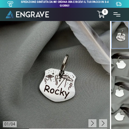
SPEDIZIONE GRATUITA DA 8€! ORDINA ORA E RICEVI IL TUO PACCO IN 3-4
GIORNI!
0
01
/
04