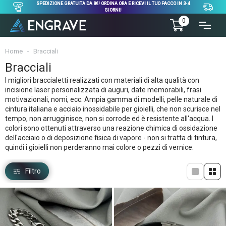
SPEDIZIONE GRATUITA DA 8€! ORDINA ORA E RICEVI IL TUO PACCO IN 3-4
GIORNI!
0
Home
Bracciali
Bracciali
I migliori braccialetti realizzati con materiali di alta qualità con
incisione laser personalizzata di auguri, date memorabili, frasi
motivazionali, nomi, ecc. Ampia gamma di modelli, pelle naturale di
cintura italiana e acciaio inossidabile per gioielli, che non scurisce nel
tempo, non arrugginisce, non si corrode ed è resistente all'acqua. I
colori sono ottenuti attraverso una reazione chimica di ossidazione
dell'acciaio o di deposizione fisica di vapore - non si tratta di tintura,
quindi i gioielli non perderanno mai colore o pezzi di vernice.
Filtro