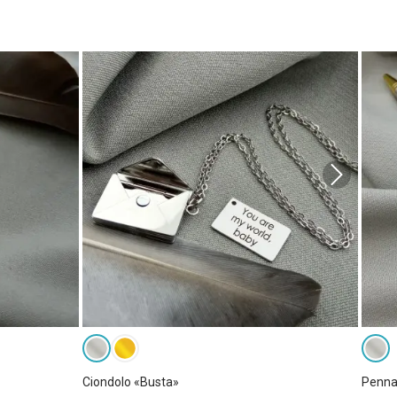
Ciondolo «Busta»
Penna