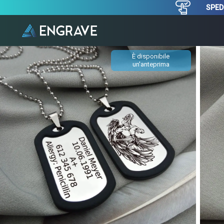
SPEDI
È disponibile
un'anteprima