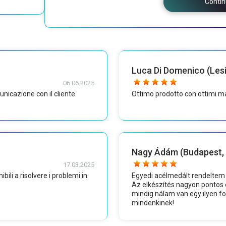
Conti
Luca Di Domenico (Les
06.06.2025
nicazione con il cliente.
Ottimo prodotto con ottimi mate
Nagy Ádám (Budapest,
17.03.2025
ili a risolvere i problemi in
Egyedi acélmedált rendeltem
Az elkészítés nagyon pontos 
mindig nálam van egy ilyen f
mindenkinek!