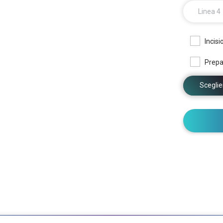
Linea 4
Incisi
Prepa
Sceglier