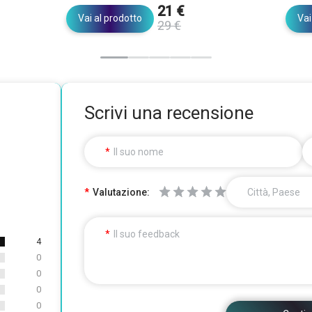
21 €
Vai al prodotto
Vai
29 €
Scrivi una recensione
Il suo nome
Valutazione:
Città, Paese
Il suo feedback
4
0
0
0
0