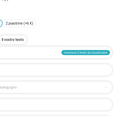
2 piastrine (+6 €)
Il vostro testo
Inserisca il testo da visualizzare
 sanguigno