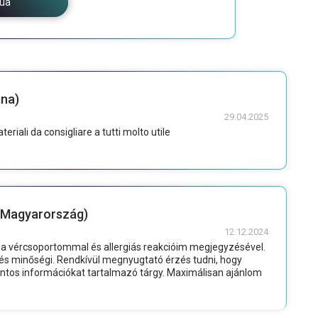
nua
ina)
29.04.2025
riali da consigliare a tutti molto utile
 Magyarország)
12.12.2024
 a vércsoportommal és allergiás reakcióim megjegyzésével.
és minőségi. Rendkívül megnyugtató érzés tudni, hogy
ontos információkat tartalmazó tárgy. Maximálisan ajánlom