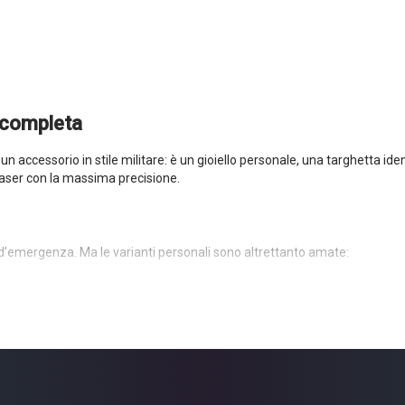
a completa
un accessorio in stile militare: è un gioiello personale, una targhetta ide
l laser con la massima precisione.
o d’emergenza. Ma le varianti personali sono altrettanto amate:
edo
sul davanti e un’immagine o un logo sul retro.