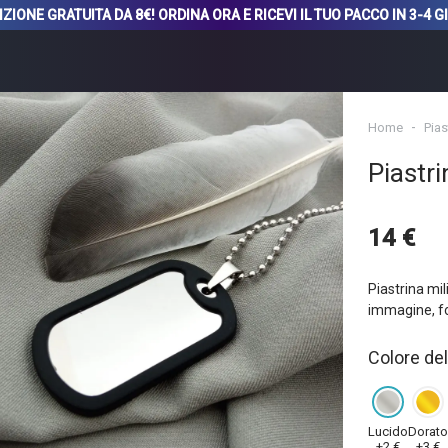
ZIONE GRATUITA DA 8€! ORDINA ORA E RICEVI IL TUO PACCO IN 3-4 G
Home
Pias
Piastri
14 €
Piastrina mil
immagine, fo
Colore del
Lucido
Dorat
+2 €
+3 €