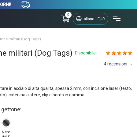
IORNI!
0
Italiano - EUR
trine militari (Dog Tags)
ne militari (Dog Tags)
Disponibile
4 recensioni
itare in acciaio di alta qualità, spessa 2 mm, con incisione laser (testo,
to), catenina a sfere, clip e bordo in gomma.
 gettone:
o
Nero
+4 €