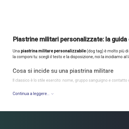
Piastrine militari personalizzate: la guid
Una
piastrina militare personalizzabile
(dog tag) è molto più di 
la componi tu: scegli il testo e la disposizione, noi la incidiamo a
Cosa si incide su una piastrina militare
Il classico è lo stile esercito: nome, gruppo sanguigno e contatt
nome e date importanti — compleanno, anniversario, cong
Continua a leggere...
le coordinate di un luogo speciale
citazioni, dediche o una frase motivazionale
indicazioni mediche: allergie, gruppo sanguigno
Si possono personalizzare entrambi i lati — per esempio il testo 