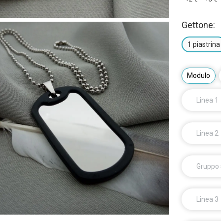
Gettone:
1 piastrina
Modulo
Linea 1
Linea 2
Gruppo
Linea 3