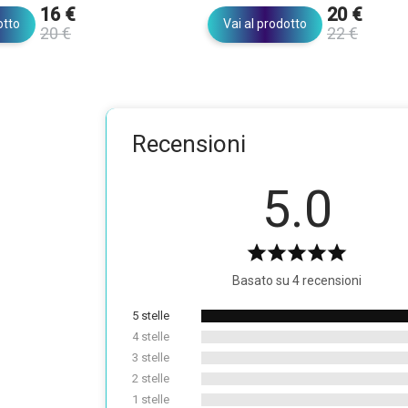
16 €
20 €
otto
Vai al prodotto
20 €
22 €
Recensioni
5.0
Basato su 4 recensioni
5 stelle
4 stelle
3 stelle
2 stelle
1 stelle