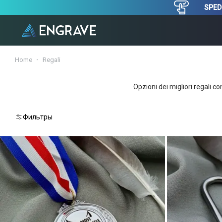
SPEDI
Home
Regali
Opzioni dei migliori regali c
Фильтры
Reset
Selezioni
una
sottocategoria
Serrature