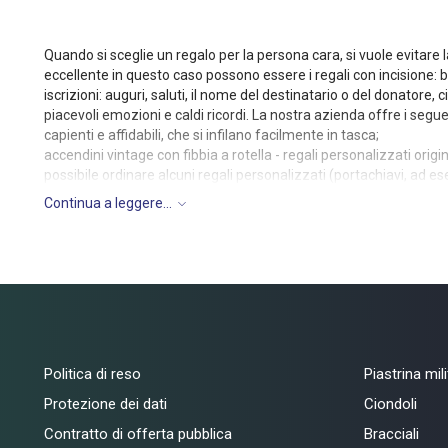
Quando si sceglie un regalo per la persona cara, si vuole evitare 
eccellente in questo caso possono essere i regali con incisione: bo
iscrizioni: auguri, saluti, il nome del destinatario o del donatore, 
piacevoli emozioni e caldi ricordi. La nostra azienda offre i seguent
capienti e affidabili, che si infilano facilmente in tasca;
accendini vintage con fibbia a rotella - regali personalizzati origin
possibile ordinare alcuni regali personalizzati (portachiavi, ad es
ricoperta d'oro. In un set con portachiavi riceverà anche un anello 
Continua a leggere...
inossidabile del portachiavi stesso. Se sceglie come regalo una f
tutti i regali incisi viene applicata con un laser, bruciando lo stra
ordinato rispetto ai regali firmati da un incisore a mano da una 
di questo tipo l'iscrizione del nome sarà quasi eterna. Oltre a qu
questo caso, è possibile effettuare un'incisione su due lati dell'o
Politica di reso
Piastrina mil
Protezione dei dati
Ciondoli
Contratto di offerta pubblica
Bracciali