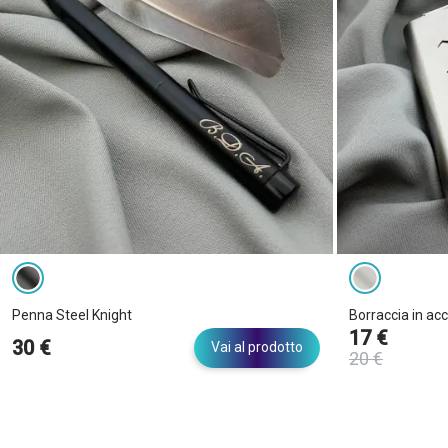
Penna Steel Knight
Borraccia in acc
17 €
30 €
Vai al prodotto
20 €