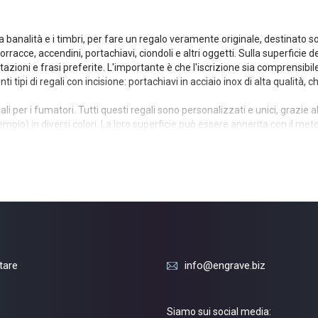
la banalità e i timbri, per fare un regalo veramente originale, destinato 
rracce, accendini, portachiavi, ciondoli e altri oggetti. Sulla superficie
citazioni e frasi preferite. L'importante è che l'iscrizione sia comprensibil
i tipi di regali con incisione: portachiavi in acciaio inox di alta qualità,
ali per i fumatori. Tutti questi regali sono personalizzati e unici, grazie al
empio) in diversi colori. La loro superficie può essere annerita con il me
e una catenina per indossarlo con le chiavi, al collo o in tasca. Tutte le 
iaschetta personalizzata, insieme ad essa riceverà anche un minileiku in 
to superficiale più sottile dell'acciaio e creando contorni chiari come gioiel
fresatrice. Questa iscrizione non può essere cancellata o modificata senza
alsiasi testo o simbolo, possiamo inserire sui portachiavi immagini del no
ggetto
itare
info@engrave.biz
Siamo sui social media: