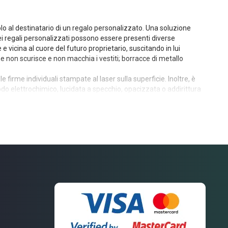
solo al destinatario di un regalo personalizzato. Una soluzione
 dei regali personalizzati possono essere presenti diverse
e e vicina al cuore del futuro proprietario, suscitando in lui
 che non scurisce e non macchia i vestiti; borracce di metallo
le firme individuali stampate al laser sulla superficie. Inoltre, è
todo elettrochimico, lucidata a specchio, opacizzata o addirittura
parti di questi accessori sono realizzate nello stesso acciaio
metallo da riempire attraverso un collo stretto. L'iscrizione su
li. Esternamente, il risultato di tale incisione appare molto più
 ricorrere nuovamente ai servizi di un laser, quindi su un regalo
stro catalogo, ad esempio i simboli dei marchi automobilistici. In