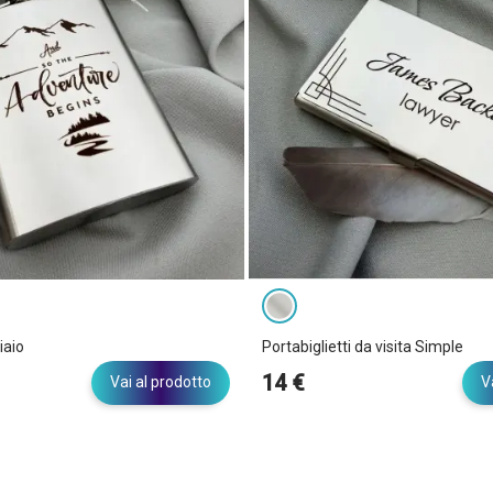
iaio
Portabiglietti da visita Simple
14 €
Vai al prodotto
V