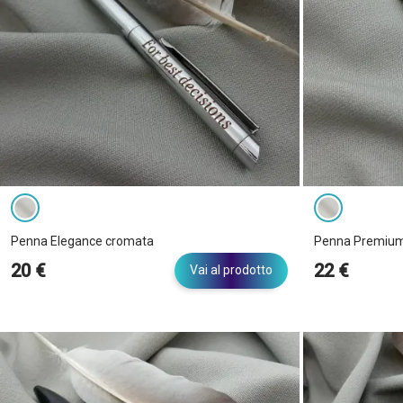
Argento nero
Bronzo
Marrone
Nero
Nero placcato oro
Oro
Penna Elegance cromata
Penna Premiu
Set
20 €
22 €
Vai al prodotto
Dimensioni
L (6x6x9)
M (5x5x8)