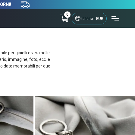
IORNI!
0
Italiano - EUR
ile per gioielli e vera pelle
derio, immagine, foto, ecc. e
i o date memorabili per due