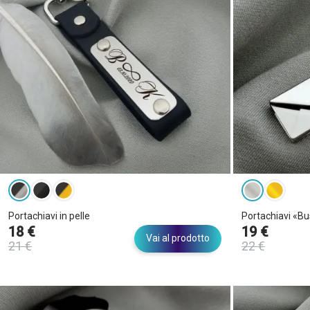
Oro rosa
Per
chi
Accoppiato
Per lei
Per lui
Materiale
Portachiavi in pelle
Portachiavi «Bu
18 €
19 €
Vai al prodotto
21 €
22 €
Acciaio inossidabile
Pelle italiana