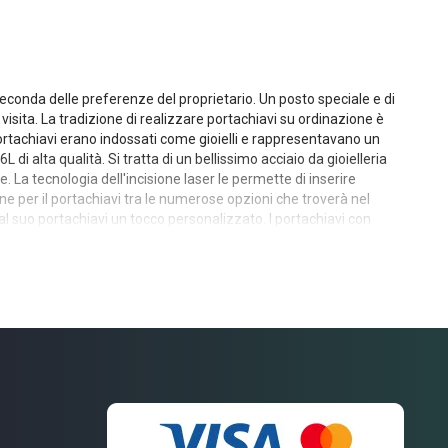
seconda delle preferenze del proprietario. Un posto speciale e di
visita. La tradizione di realizzare portachiavi su ordinazione è
 portachiavi erano indossati come gioielli e rappresentavano un
i alta qualità. Si tratta di un bellissimo acciaio da gioielleria
. La tecnologia dell'incisione laser le permette di inserire
ne per il portachiavi tra le numerose opzioni che troverà nel
à al suo portachiavi un tocco personalizzato. I portachiavi con
 per chi lo riceve. Siamo pronti ad offrire una varietà di
bile di portachiavi personalizzati, siamo lieti di offrirle i