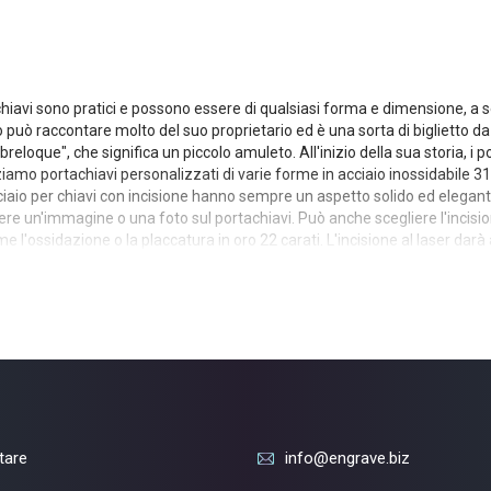
 chiavi sono pratici e possono essere di qualsiasi forma e dimensione, a 
 può raccontare molto del suo proprietario ed è una sorta di biglietto da 
reloque", che significa un piccolo amuleto. All'inizio della sua storia, i
mo portachiavi personalizzati di varie forme in acciaio inossidabile 316L d
acciaio per chiavi con incisione hanno sempre un aspetto solido ed elegante
ere un'immagine o una foto sul portachiavi. Può anche scegliere l'incisio
me l'ossidazione o la placcatura in oro 22 carati. L'incisione al laser dar
ineerà la sua eleganza. È un grande regalo che sarà un piacevole ricordo
 portachiavi secondo il suo progetto. Se sta cercando un produttore affida
occio individuale ad ogni cliente.
itare
info@engrave.biz