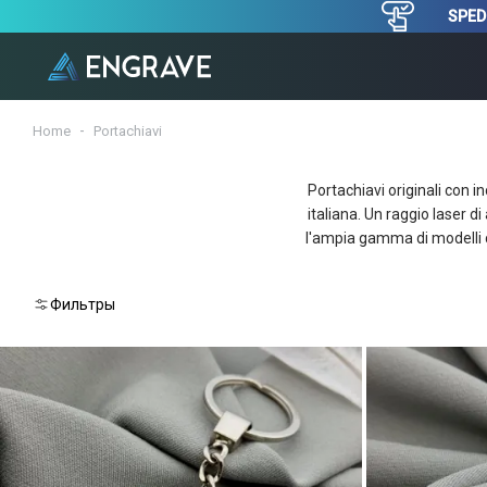
SPEDI
Home
Portachiavi
Portachiavi originali con in
italiana. Un raggio laser di
l'ampia gamma di modelli c
Фильтры
Reset
Passo
2:
scegliere