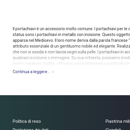
Il portachiavi è un accessorio molto comune. I portachiavi per le
status sono i portachiavi in metallo con incisione. Questo oggetto
apparsa nel Medioevo. Il loro nome deriva dalla parola francese "b
attributo essenziale di un gentiluomo nobile ed elegante. Realizzia
che non si ossida e non lascia segni sulla pelle. I portachiavi in 
qualsiasi iscrizione o immagine. Su sua richiesta, possiamo incid
nostro catalogo. Inoltre, offriamo vari trattamenti superficiali co
nome sono una tendenza di moda, questo accessorio di stile sottol
Continua a leggere...
opzioni per i portachiavi con nome, e possiamo anche realizzare un
nostri servizi. I nostri principi sono la qualità, l'efficienza e l'appr
Politica di reso
Piastrina mil