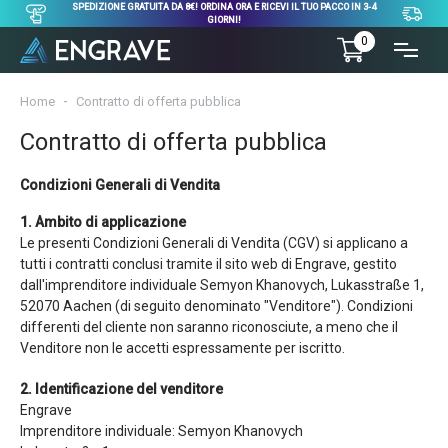
SPEDIZIONE GRATUITA DA 8€! ORDINA ORA E RICEVI IL TUO PACCO IN 3-4
GIORNI!
0
Home
Contratto di offerta pubblica
Contratto di offerta pubblica
Condizioni Generali di Vendita
1. Ambito di applicazione
Le presenti Condizioni Generali di Vendita (CGV) si applicano a
tutti i contratti conclusi tramite il sito web di Engrave, gestito
dall'imprenditore individuale Semyon Khanovych, Lukasstraße 1,
52070 Aachen (di seguito denominato "Venditore"). Condizioni
differenti del cliente non saranno riconosciute, a meno che il
Venditore non le accetti espressamente per iscritto.
2. Identificazione del venditore
Engrave
Imprenditore individuale: Semyon Khanovych