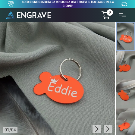
SPEDIZIONE GRATUITA DA 8€! ORDINA ORA E RICEVI IL TUO PACCO IN 3-4
GIORNI!
0
01
/
04