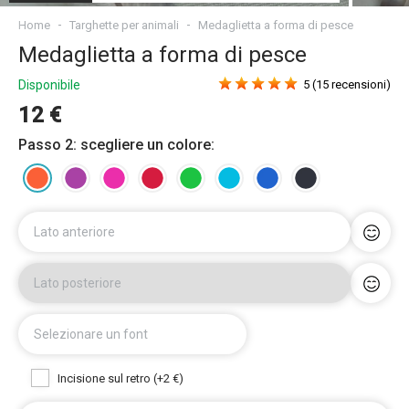
Home
Targhette per animali
Medaglietta a forma di pesce
Medaglietta a forma di pesce
Disponibile
5 (15 recensioni)
12 €
Passo 2: scegliere un colore:
Lato anteriore
Lato posteriore
Selezionare un font
Incisione sul retro (+2 €)