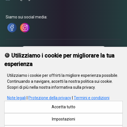
Siamo sui social media:
🍪 Utilizziamo i cookie per migliorare la tua
esperienza
Utilizziamo i cookie per offrirti la migliore esperienza possibile.
Continuando a navigare, accetti la nostra politica sui cookie.
Scopri di più nella nostra informativa sulla privacy.
Note legali
|
Protezione della privacy
|
Termini e condizioni
S.r.l. «In Gravity», sede legale: 220002, Repubblica di Bielorussia, Minsk,
via Kiseleva, 55, ufficio 23. Iscritta al registro delle imprese dal 21
Accetta tutto
maggio 2018. Codice fiscale 690670071. Registrazione n. 415788,
28.03.2018, Comitato esecutivo regionale di Minsk
Impostazioni