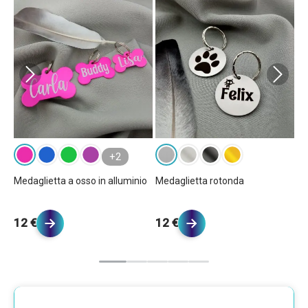
+2
Medaglietta a osso in alluminio
Medaglietta rotonda
Me
12 €
12 €
1