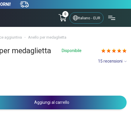
IORNI!
0
Italiano - EUR
ce aggiuntiva
Anello per medaglietta
 per medaglietta
Disponibile
15 recensioni
Aggiungi al carrello