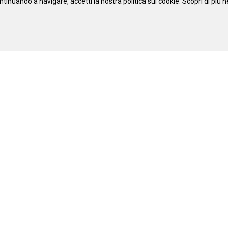
ntinuando a navigare, accetti la nostra politica sui cookie. Scopri di più n
itare
info@engrave.biz
Siamo sui social media:
r animali
tiva