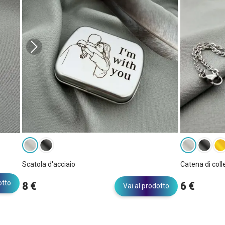
Scatola d'acciaio
Catena di col
otto
8 €
6 €
Vai al prodotto