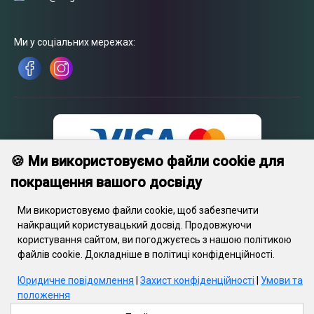
Ми у соціальних мережах:
🍪 Ми використовуємо файли cookie для
покращення вашого досвіду
Ми використовуємо файли cookie, щоб забезпечити
найкращий користувацький досвід. Продовжуючи
користування сайтом, ви погоджуєтесь з нашою політикою
© 2026 Engrave. Усі права захищені.Текст, зображення, графіка,
файлів cookie. Докладніше в політиці конфіденційності.
відеофайли та їхнє компонування захищені авторським правом
та іншими положеннями про захист інтелектуальної власності.
Юридичне повідомлення
|
Захист конфіденційності
|
Умови та
Дані об’єкти не можуть копіюватися з метою комерційного
положення
використання або поширення, модифікуватися або публікуватися