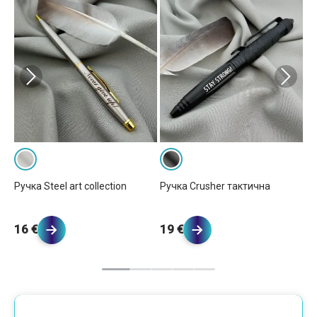
Ручка Steel art collection
Ручка Crusher тактична
Ру
16 €
19 €
2