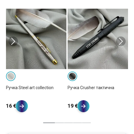
Ручка Steel art collection
Ручка Crusher тактична
Ру
16 €
19 €
2