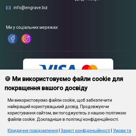
info@engrave.biz
Ми у соціальних мережах:
🍪 Ми використовуємо файли cookie для
покращення вашого досвіду
Ми використовуємо файли cookie, щоб забезпечити
найкращий користувацький досвід. Продовжуючи
користування сайтом, ви погоджуєтесь з нашою політикою
© 2026 Engrave. Усі права захищені.Текст, зображення, графіка,
файлів cookie. Докладніше в політиці конфіденційності.
відеофайли та їхнє компонування захищені авторським правом
та іншими положеннями про захист інтелектуальної власності.
Юридичне повідомлення
|
Захист конфіденційності
|
Умови та
Дані об’єкти не можуть копіюватися з метою комерційного