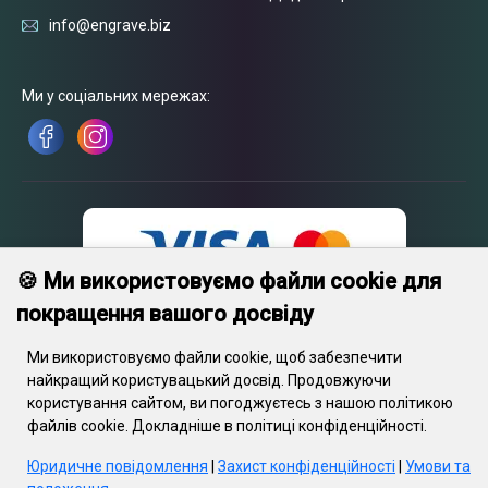
info@engrave.biz
Ми у соціальних мережах:
🍪 Ми використовуємо файли cookie для
покращення вашого досвіду
Ми використовуємо файли cookie, щоб забезпечити
найкращий користувацький досвід. Продовжуючи
користування сайтом, ви погоджуєтесь з нашою політикою
© 2026 Engrave. Усі права захищені.Текст, зображення, графіка,
файлів cookie. Докладніше в політиці конфіденційності.
відеофайли та їхнє компонування захищені авторським правом
та іншими положеннями про захист інтелектуальної власності.
Юридичне повідомлення
|
Захист конфіденційності
|
Умови та
Дані об’єкти не можуть копіюватися з метою комерційного