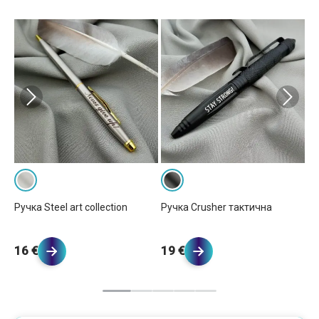
Ручка Steel art collection
Ручка Crusher тактична
Ру
16 €
19 €
2