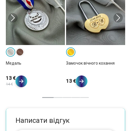
Медаль
Замочок вічного кохання
Ру
13 €
13 €
1
14 €
Написати відгук