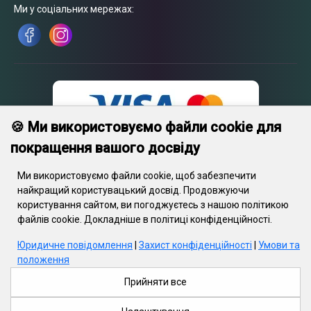
Ми у соціальних мережах:
🍪 Ми використовуємо файли cookie для
покращення вашого досвіду
Ми використовуємо файли cookie, щоб забезпечити
найкращий користувацький досвід. Продовжуючи
користування сайтом, ви погоджуєтесь з нашою політикою
© 2026 Engrave. Усі права захищені.Текст, зображення, графіка,
файлів cookie. Докладніше в політиці конфіденційності.
відеофайли та їхнє компонування захищені авторським правом
та іншими положеннями про захист інтелектуальної власності.
Юридичне повідомлення
|
Захист конфіденційності
|
Умови та
Дані об’єкти не можуть копіюватися з метою комерційного
положення
використання або поширення, модифікуватися або публікуватися
на інших сайтах без письмової згоди Engrave. Деякі веб-сайти
Прийняти все
Engrave також містять матеріали, які захищені авторським
правом їх постачальників.