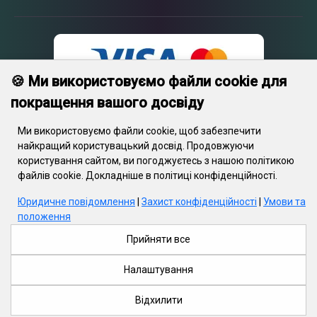
🍪 Ми використовуємо файли cookie для
покращення вашого досвіду
Ми використовуємо файли cookie, щоб забезпечити
найкращий користувацький досвід. Продовжуючи
користування сайтом, ви погоджуєтесь з нашою політикою
© 2026 Engrave. Усі права захищені.Текст, зображення, графіка,
файлів cookie. Докладніше в політиці конфіденційності.
відеофайли та їхнє компонування захищені авторським правом
та іншими положеннями про захист інтелектуальної власності.
Юридичне повідомлення
|
Захист конфіденційності
|
Умови та
Дані об’єкти не можуть копіюватися з метою комерційного
положення
використання або поширення, модифікуватися або публікуватися
на інших сайтах без письмової згоди Engrave. Деякі веб-сайти
Прийняти все
Engrave також містять матеріали, які захищені авторським
правом їх постачальників.
Налаштування
Відхилити