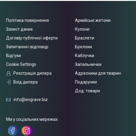
Політика повернення
Армійські жетони
Захист даних
Кулони
Договір публічної оферти
Браслети
Запитання і відповіді
Брелоки
Відгуки
Каблучки
Cookie Settings
Запальнички
Реєстрація дилера
Адресники для тварин
Вхід дилера
Подарунки
Дод. товари
info@engrave.biz
Ми у соціальних мережах: