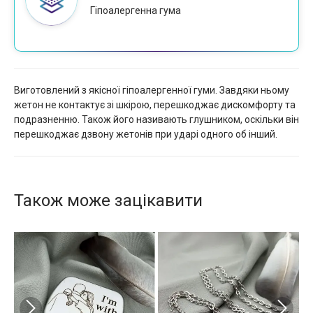
Гіпоалергенна гума
Виготовлений з якісної гіпоалергенної гуми. Завдяки ньому
жетон не контактує зі шкірою, перешкоджає дискомфорту та
подразненню. Також його називають глушником, оскільки він
перешкоджає дзвону жетонів при ударі одного об інший.
Також може зацікавити