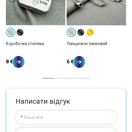
Ла
Коробочка сталева
Ланцюжок ланковий
6 
8 €
6 €
Написати відгук
Ваше ім’я