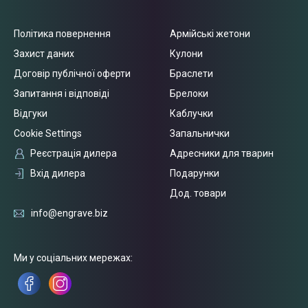
Політика повернення
Армійські жетони
Захист даних
Кулони
Договір публічної оферти
Браслети
Запитання і відповіді
Брелоки
Відгуки
Каблучки
Cookie Settings
Запальнички
Реєстрація дилера
Адресники для тварин
Вхід дилера
Подарунки
Дод. товари
info@engrave.biz
Ми у соціальних мережах: