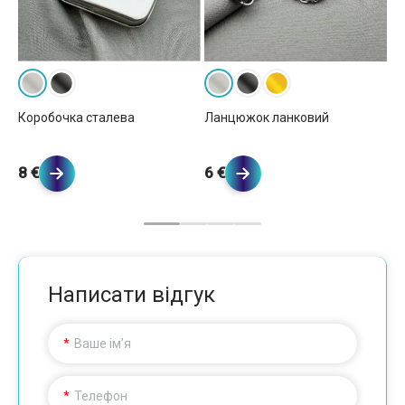
Ла
Коробочка сталева
Ланцюжок ланковий
5 
8 €
6 €
Написати відгук
Ваше ім’я
Телефон