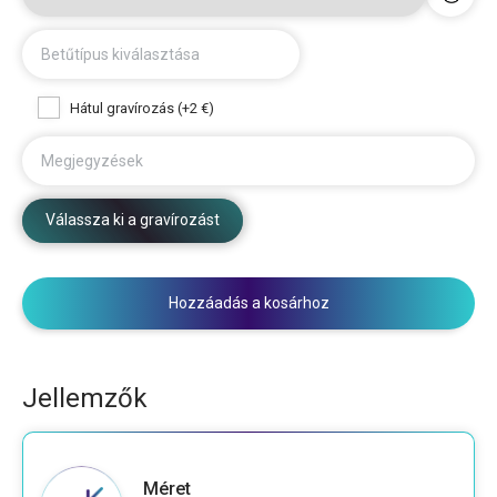
Betűtípus kiválasztása
Hátul gravírozás (+2 €)
Megjegyzések
Válassza ki a gravírozást
Hozzáadás a kosárhoz
Jellemzők
Méret