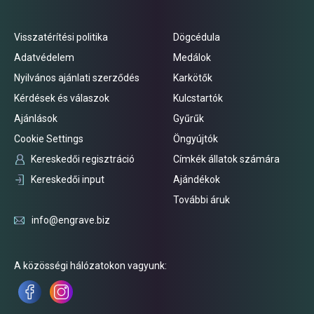
Visszatérítési politika
Dögcédula
Adatvédelem
Medálok
Nyilvános ajánlati szerződés
Karkötők
Kérdések és válaszok
Kulcstartók
Ajánlások
Gyűrűk
Cookie Settings
Öngyújtók
Kereskedői regisztráció
Címkék állatok számára
Kereskedői input
Ajándékok
További áruk
info@engrave.biz
A közösségi hálózatokon vagyunk: