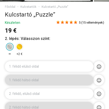
Főoldal
Kulcstartók
Kulcstartó „Puzzle”
Kulcstartó „Puzzle”
Készleten
5 (15 vélemények)
19 €
2. lépés: Válasszon színt:
━
+2 €
1. félidő elülső oldal
1. félidő hátsó oldal
2. félidő, elülső oldal
2. félidő hátsó oldal