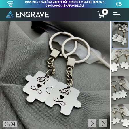
INGYENES SZÁLLÍTÁS 3400 FT-TÓL! RENDELJ MOST, ÉS ÉLVEZD A
CSOMAGOD 3-4 NAPON BELÜL!
0
01
/
04