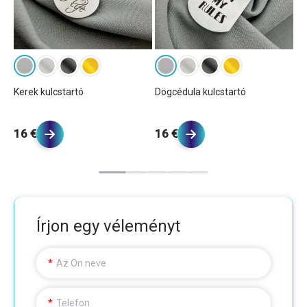
Kerek kulcstartó
Dögcédula kulcstartó
Té
16 €
16 €
1
Írjon egy véleményt
Az Ön neve
Telefon