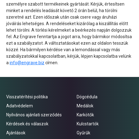
személyre szabott termékeinek gyártását. Kérjük, értesítsen
minket a rendelés leadását követő 2 órán belül, ha törölni
szeretné azt. Ezen időszak után csak csere vagy áruházi
jóváírás lehetséges. A rendeléseket kizárólag a kiszállítás előtt
lehet törölni. A törlési kérelmeket a beérkezés napján dolgozzuk
fel. Az Engrave fenntartja a jogot arra, hogy bármikor módosítsa
ezt a szabályzatot. A változtatásokat ezen az oldalon tesszük
közzé. Ha bármilyen kérdése van a lemondással vagy más
szabályzatokkal kapcsolatban, kérjük, lépjen kapcsolatba velünk
a
info@engrave.biz
címen.
Visszatérítési politika
Dögcédula
Adatvédelem
Medálok
Nyilvános ajánlati szerződés
Karkötők
Kérdések és válaszok
Kulcstartók
Ajánlások
Gyűrűk