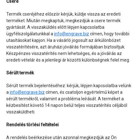
Csere
Termék cseréjéhez először kérjük, küldje vissza az eredeti
terméket. Miután megkaptuk, megkezdjük a csere termék
gyártását. A visszaküldés előtt lépjen kapcsolatba
ügyfélszolgálatunkkal a
info@engrave.biz
címen, hogy további
utasításokat kapjon. Ha a vásárló jogosult az árkülönbözet
visszatérítésére, azt áruházi jóváírás formájában biztosítjuk.
Készpénzes visszatérítés nem lehetséges, és a jóváírás az
eredeti vételár és a jelenlegi ár közötti különbségnek felel meg.
Sérült termék
Sérült termék bejelentéséhez: kérjük, lépjen kapcsolatba velünk
a
info@engrave.biz
címen, és csatoljon egyértelmű képet a
sérült termékről, valamint a probléma leírását. A terméket a
kézbesítést követő 14 napon belül teljes visszatérítés céljából
visszaküldheti.
Rendelés törlési feltételei
A rendelés beérkezése után azonnal megkezdjük az Ön