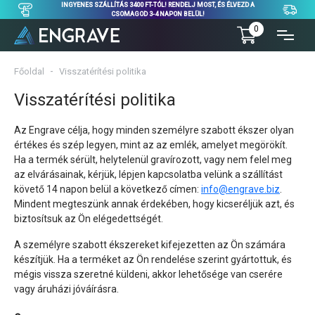
INGYENES SZÁLLÍTÁS 3400 FT-TÓL! RENDELJ MOST, ÉS ÉLVEZD A
CSOMAGOD 3-4 NAPON BELÜL!
0
Főoldal
Visszatérítési politika
Visszatérítési politika
Az Engrave célja, hogy minden személyre szabott ékszer olyan
értékes és szép legyen, mint az az emlék, amelyet megörökít.
Ha a termék sérült, helytelenül gravírozott, vagy nem felel meg
az elvárásainak, kérjük, lépjen kapcsolatba velünk a szállítást
követő 14 napon belül a következő címen:
info@engrave.biz
.
Mindent megteszünk annak érdekében, hogy kicseréljük azt, és
biztosítsuk az Ön elégedettségét.
A személyre szabott ékszereket kifejezetten az Ön számára
készítjük. Ha a terméket az Ön rendelése szerint gyártottuk, és
mégis vissza szeretné küldeni, akkor lehetősége van cserére
vagy áruházi jóváírásra.