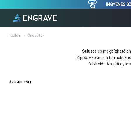
INGYENES SZ
Főoldal
Öngyújtók
Stílusos és megbízható ön
Zippo. Ezeknek a termékekne
felvitelét. A saját gyá
Фильтры
Reset
2.
lépés:
Válasszon