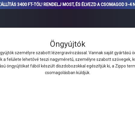
ÁLLÍTÁS 3400 FT-TÓL! RENDELJ MOST, ÉS ÉLVEZD A CSOMAGOD 3-4 
Öngyújtók
gyújtók személyre szabott lézergravírozással. Vannak saját gyártású ön
k a felülete lehetővé teszi nagyméretű, személyre szabott szövegek, 
rtású öngyújtókat fából készült díszdobozokkal egészítjük ki, a Zippo t
csomagolásban küldjük.