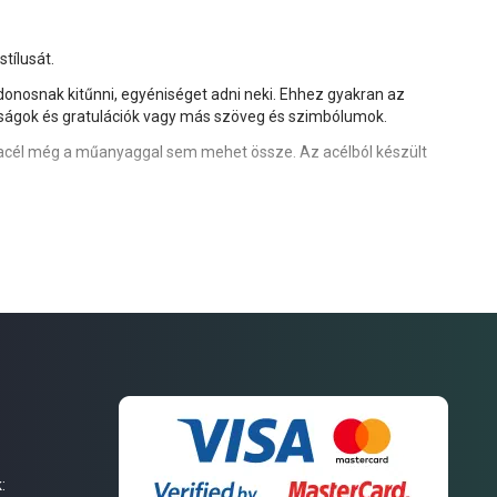
tílusát.
donosnak kitűnni, egyéniséget adni neki. Ehhez gyakran az
nságok és gratulációk vagy más szöveg és szimbólumok.
s acél még a műanyaggal sem mehet össze. Az acélból készült
k kérdését. Bármilyen hiba, mind a felirat kiválasztásánál, mind
envet és hasonlókat.
: