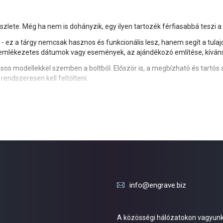
ete. Még ha nem is dohányzik, egy ilyen tartozék férfiasabbá teszi a s
ez a tárgy nemcsak hasznos és funkcionális lesz, hanem segít a tulaj
het emlékezetes dátumok vagy események, az ajándékozó említése, kívá
ásos modellekkel szemben a boltból. Először is, a megbízható és tartó
endszeresen kell feltölteni.
 szolgálnak, nagyon felelősségteljesen kell megközelíteni a gravírozásu
ez az ajándék egészen más érzéseket fog okozni: ingerültséget, ellensz
info@engrave.biz
A közösségi hálózatokon vagyunk