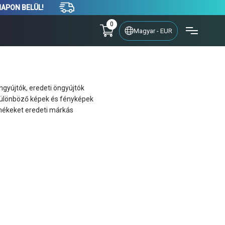
NAPON BELÜL!
0
Magyar - EUR
gyújtók, eredeti öngyújtók
különböző képek és fényképek
ermékeket eredeti márkás