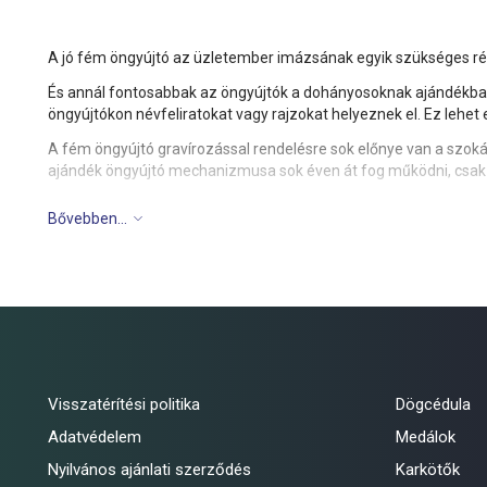
A jó fém öngyújtó az üzletember imázsának egyik szükséges részl
És annál fontosabbak az öngyújtók a dohányosoknak ajándékba - 
öngyújtókon névfeliratokat vagy rajzokat helyeznek el. Ez le
A fém öngyújtó gravírozással rendelésre sok előnye van a szok
ajándék öngyújtó mechanizmusa sok éven át fog működni, csak r
Azt szem előtt tartva, hogy a fém öngyújtók nagyon hosszú ideig
Bővebben...
a kivitelezésnél, ahhoz vezet, hogy kellemes érzelmek helyett 
Visszatérítési politika
Dögcédula
Adatvédelem
Medálok
Nyilvános ajánlati szerződés
Karkötők