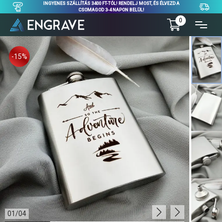
INGYENES SZÁLLÍTÁS 3400 FT-TÓL! RENDELJ MOST, ÉS ÉLVEZD A
CSOMAGOD 3-4 NAPON BELÜL!
0
-15%
01
/
04