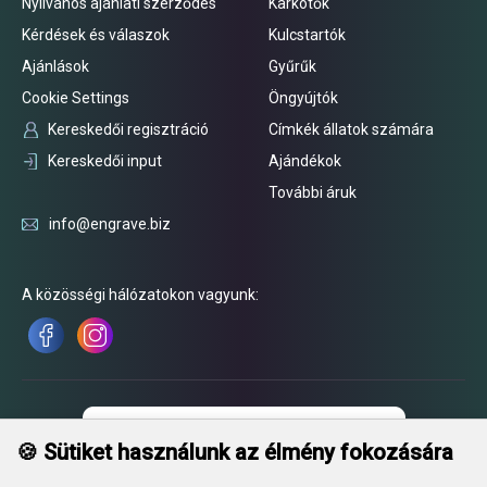
Nyilvános ajánlati szerződés
Karkötők
Kérdések és válaszok
Kulcstartók
Ajánlások
Gyűrűk
Cookie Settings
Öngyújtók
Kereskedői regisztráció
Címkék állatok számára
Kereskedői input
Ajándékok
További áruk
info@engrave.biz
A közösségi hálózatokon vagyunk:
🍪 Sütiket használunk az élmény fokozására