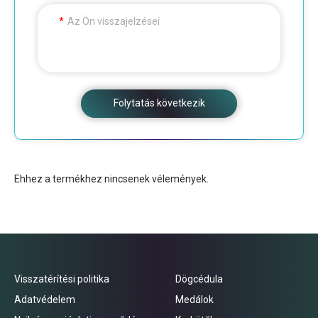
Az Ön visszajelzései
Folytatás következik
Ehhez a termékhez nincsenek vélemények.
Visszatérítési politika
Dögcédula
Adatvédelem
Medálok