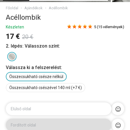
Főoldal
Ajándékok
Acéllombik
Acéllombik
Készleten
5 (15 vélemények)
17 €
20 €
2. lépés: Válasszon színt:
Válassza ki a felszerelést:
Összecsukható csésze nélkül
Összecsukható csészével 140 ml (+7 €)
Elülső oldal
Fordított oldal