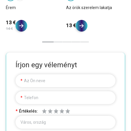
Érem
Az örök szerelem lakatja
St
13 €
13 €
1
14 €
Írjon egy véleményt
Az Ön neve
Telefon
Értékelés:
Város, ország