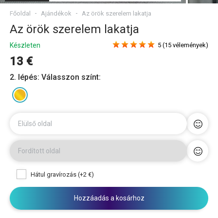
Főoldal
Ajándékok
Az örök szerelem lakatja
Az örök szerelem lakatja
Készleten
5 (15 vélemények)
13 €
2. lépés: Válasszon színt:
Elülső oldal
Fordított oldal
Hátul gravírozás (+2 €)
Hozzáadás a kosárhoz