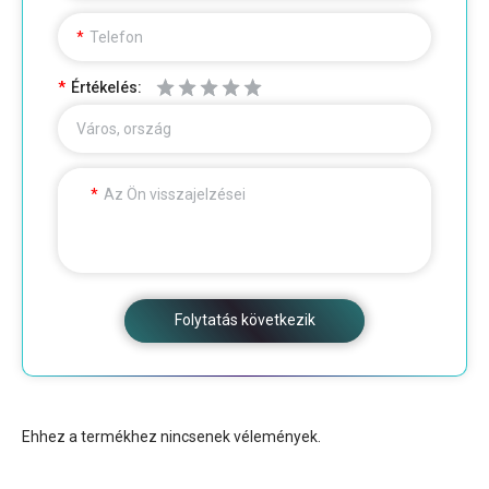
Telefon
Értékelés:
Város, ország
Az Ön visszajelzései
Folytatás következik
Ehhez a termékhez nincsenek vélemények.