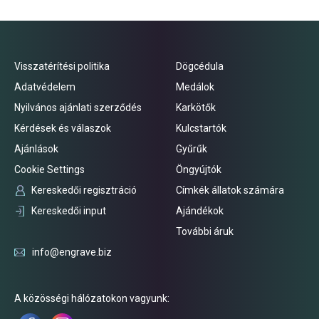
Visszatérítési politika
Dögcédula
Adatvédelem
Medálok
Nyilvános ajánlati szerződés
Karkötők
Kérdések és válaszok
Kulcstartók
Ajánlások
Gyűrűk
Cookie Settings
Öngyújtók
Kereskedői regisztráció
Címkék állatok számára
Kereskedői input
Ajándékok
További áruk
info@engrave.biz
A közösségi hálózatokon vagyunk: