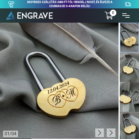
INGYENES SZÁLLÍTÁS 3400 FT-TÓL! RENDELJ MOST, ÉS ÉLVEZD A
CSOMAGOD 3-4 NAPON BELÜL!
0
01
/
04