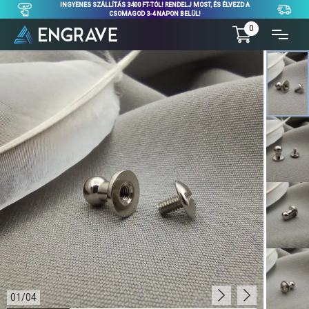
INGYENES SZÁLLÍTÁS 3400 FT-TÓL! RENDELJ MOST, ÉS ÉLVEZD A
CSOMAGOD 3-4 NAPON BELÜL!
0
01
/
04