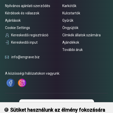
Nyilvános ajánlati szerződés
Karkötők
Kérdések és válaszok
Kulcstartók
Ajánlások
Gyűrűk
Cookie Settings
Öngyújtók
Kereskedői regisztráció
Címkék állatok számára
Kereskedői input
Ajándékok
További áruk
info@engrave.biz
A közösségi hálózatokon vagyunk:
🍪 Sütiket használunk az élmény fokozására