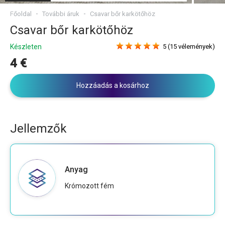
Főoldal
További áruk
Csavar bőr karkötőhöz
Csavar bőr karkötőhöz
Készleten
5 (15 vélemények)
4 €
Hozzáadás a kosárhoz
Jellemzők
Anyag
Krómozott fém