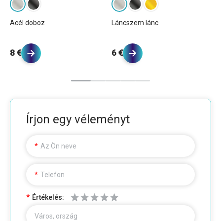
Gö
Acél doboz
Láncszem lánc
6 
8 €
6 €
Írjon egy véleményt
Az Ön neve
Telefon
Értékelés:
Város, ország