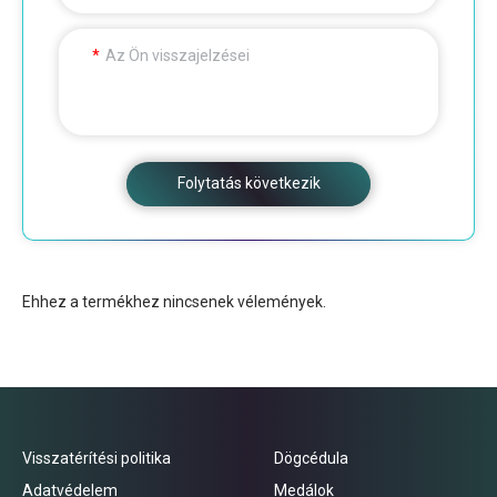
Az Ön visszajelzései
Folytatás következik
Ehhez a termékhez nincsenek vélemények.
Visszatérítési politika
Dögcédula
Adatvédelem
Medálok