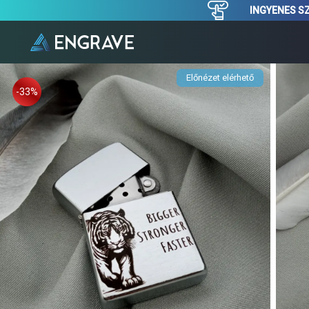
INGYENES SZ
Előnézet elérhető
-33%