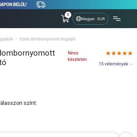
NAPON BELÜL!
0
Magyar - EUR
gyújtók
Ezüst dombornyomott öngyújtó
 dombornyomott
Nincs
készleten
tó
15 vélemények
Válasszon színt: