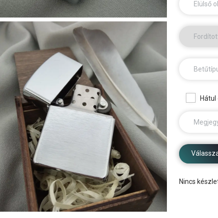
Elülső o
Fordítot
Betűtíp
Hátul
Megjeg
Válassza
Nincs készle