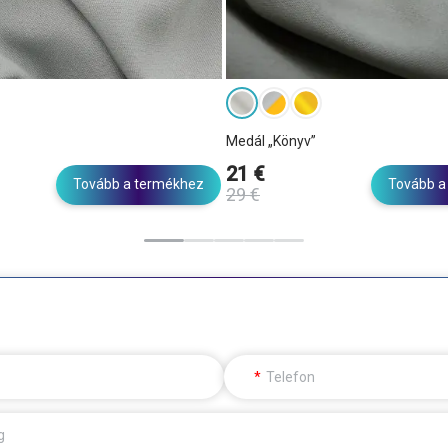
Medál „Könyv”
21 €
Tovább a termékhez
Tovább a
29 €
Telefon
g