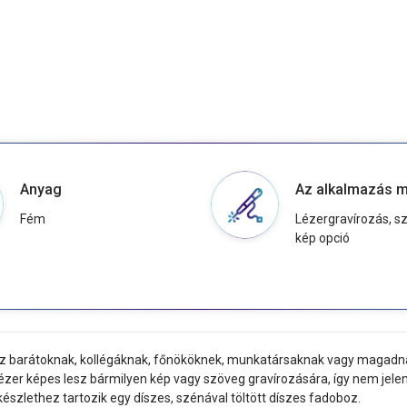
Anyag
Az alkalmazás 
Fém
Lézergravírozás, s
kép opció
esz barátoknak, kollégáknak, főnököknek, munkatársaknak vagy magadna
er képes lesz bármilyen kép vagy szöveg gravírozására, így nem jele
észlethez tartozik egy díszes, szénával töltött díszes fadoboz.