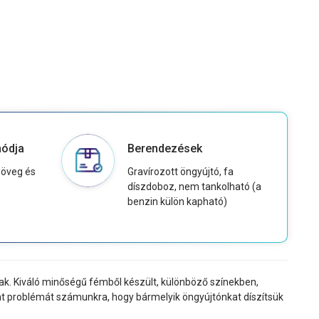
módja
Berendezések
zöveg és
Gravírozott öngyújtó, fa
díszdoboz, nem tankolható (a
benzin külön kapható)
k. Kiváló minőségű fémből készült, különböző színekben,
nt problémát számunkra, hogy bármelyik öngyújtónkat díszítsük