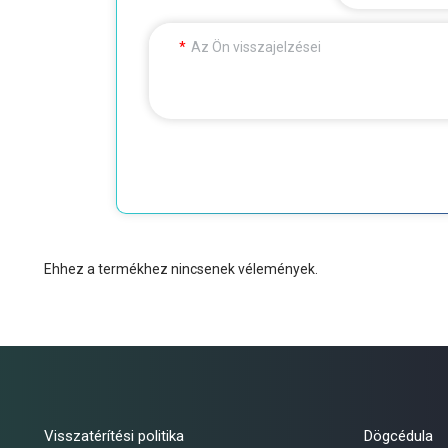
Az Ön visszajelzései
Ehhez a termékhez nincsenek vélemények.
Visszatérítési politika
Dögcédula