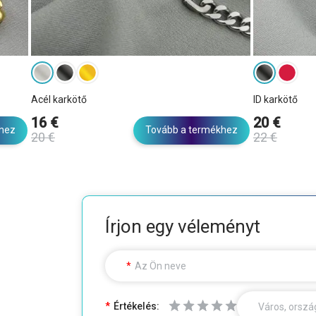
Acél karkötő
ID karkötő
16 €
20 €
khez
Tovább a termékhez
20 €
22 €
Írjon egy véleményt
Az Ön neve
Értékelés:
Város, orszá