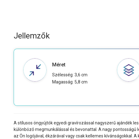
Jellemzők
Méret
Szélesség: 3,6 cm
Magasság: 5,8 cm
A stílusos öngyújtók egyedi gravírozással nagyszerű ajándék l
különböző megmunkálással és bevonattal. A nagy pontosságú léz
az Ön logójával, ékzárával vagy csak kellemes kívánságokkal. A k