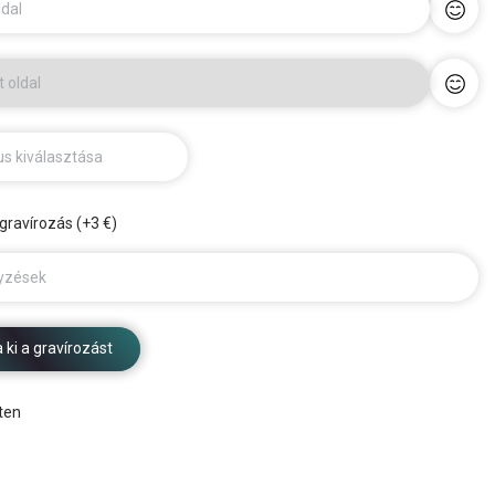
ldal
t oldal
us kiválasztása
 gravírozás (+3 €)
yzések
 ki a gravírozást
ten