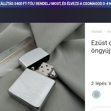
ÁLLÍTÁS 3400 FT-TÓL! RENDELJ MOST, ÉS ÉLVEZD A CSOMAGOD 3-4 
Főoldal
Ön
Ezüst
öngyúj
2. lépés: 