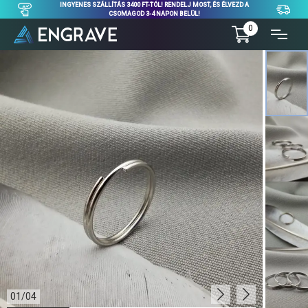
INGYENES SZÁLLÍTÁS 3400 FT-TÓL! RENDELJ MOST, ÉS ÉLVEZD A
CSOMAGOD 3-4 NAPON BELÜL!
0
01
/
04