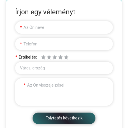
Írjon egy véleményt
Az Ön neve
Telefon
Értékelés:
Város, ország
Az Ön visszajelzései
Folytatás következik