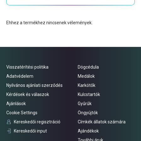
Ehhez a termékhez nincsenek vélemények.
Visszatérítési politika
Dögcédula
Adatvédelem
Medálok
Nyilvános ajánlati szerződés
Karkötők
Kérdések és válaszok
Kulcstartók
Ajánlások
Gyűrűk
Cookie Settings
Öngyújtók
Kereskedői regisztráció
Címkék állatok számára
Kereskedői input
Ajándékok
További áruk