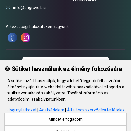
info@engrave.biz
A közösségi hálózatokon vagyunk:
🍪 Sütiket használunk az élmény fokozására
A sütiket azért használjuk, hogy a lehető legjobb felhasználói
élményt nyújtsuk. A weboldal további használatával elfogadja a
sütikre vonatkozó szabályzatot. További információ az
adatvédelmi szabályzatunkban.
Jogi nyilatkozat
|
Adatvédelem
|
Általános szerződési feltételek
In gravity LLC, jogi címe: 55, Kiseleva str., Minsk, 220002, RB, iroda:
220002, Minsk. 23. A cégjegyzékben 2018. május 21. óta szerepel. UNP
Mindet elfogadom
690670071. Bejegyzési szám: 415788, 2018.03.28., Minszki Regionális
Végrehajtó Bizottság