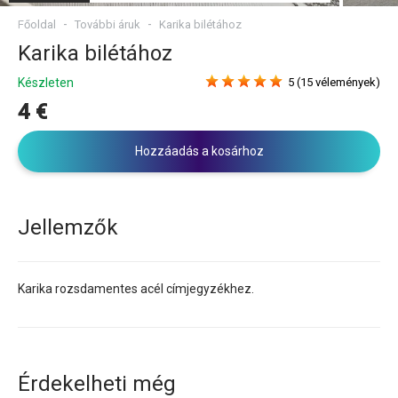
Főoldal
További áruk
Karika bilétához
Karika bilétához
Készleten
5 (15 vélemények)
4 €
Hozzáadás a kosárhoz
Jellemzők
Karika rozsdamentes acél címjegyzékhez.
Érdekelheti még