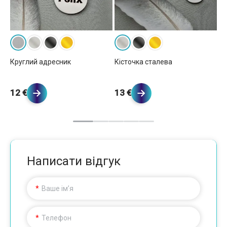
Круглий адресник
Кісточка сталева
Пр
12 €
13 €
1
Написати відгук
Ваше ім’я
Телефон