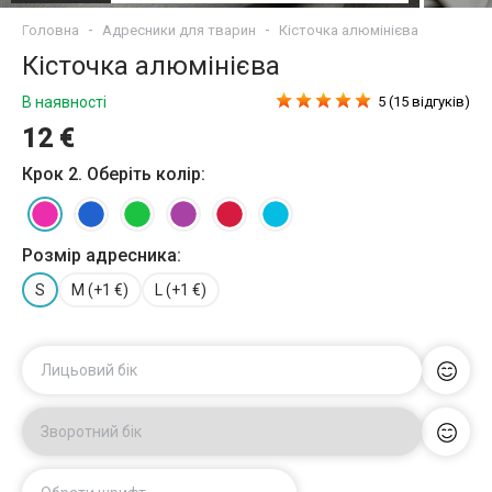
Головна
Адресники для тварин
Кісточка алюмінієва
Кісточка алюмінієва
В наявності
5 (15 відгуків)
12 €
Крок 2. Оберіть колір:
Розмір адресника:
S
M (+1 €)
L (+1 €)
Лицьовий бік
Зворотний бік