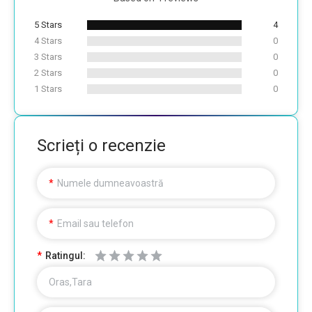
5 Stars
4
4 Stars
0
3 Stars
0
2 Stars
0
1 Stars
0
Scrieți o recenzie
Numele dumneavoastră
Email sau telefon
Ratingul:
Oras,Tara