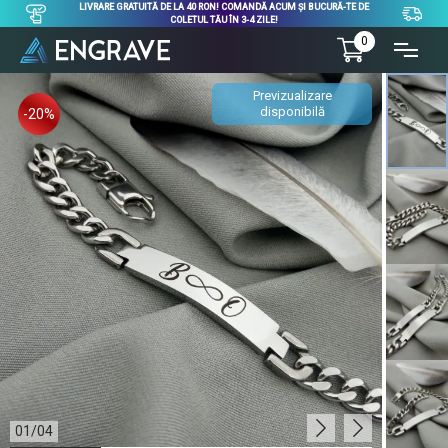
LIVRARE GRATUITĂ DE LA 40 RON! COMANDĂ ACUM ȘI BUCURĂ-TE DE
COLETUL TĂU ÎN 3-4 ZILE!
0
Previzualizare
disponibilă
-20%
01
/
04