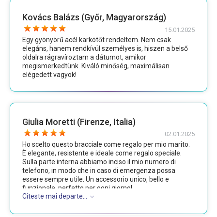
Kovács Balázs (Győr, Magyarország)
15.01.2025
Egy gyönyörű acél karkötőt rendeltem. Nem csak
elegáns, hanem rendkívül személyes is, hiszen a belső
oldalra rágravíroztam a dátumot, amikor
megismerkedtünk. Kiváló minőség, maximálisan
elégedett vagyok!
Giulia Moretti (Firenze, Italia)
02.01.2025
Ho scelto questo bracciale come regalo per mio marito.
È elegante, resistente e ideale come regalo speciale.
Sulla parte interna abbiamo inciso il mio numero di
telefono, in modo che in caso di emergenza possa
essere sempre utile. Un accessorio unico, bello e
funzionale, perfetto per ogni giorno!
Citeste mai departe...