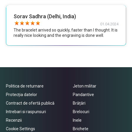
Sorav Sadhra (Delhi, India)
01.04.2024
The bracelet arrived so quickly, faster than I thought. It is
really nice looking and the engraving is done well.
Politica de returnare
Jeton militar
Protecția datelor
Pandantive
Contract de ofertă publică
Brățări
Intrebari si raspunsuri
Brelocuri
Recenzii
Inele
Cookie Settings
Brichete