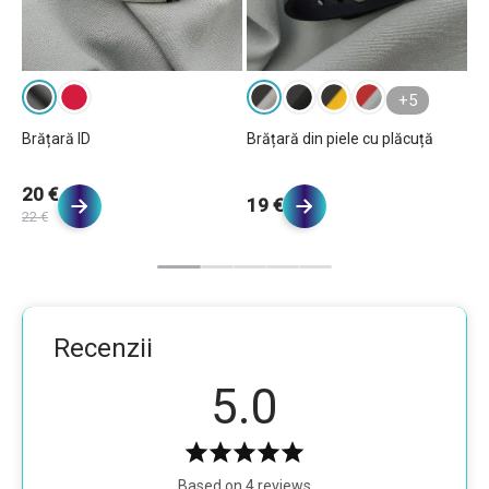
+5
Brățară ID
Brățară din piele cu plăcuță
Br
20 €
1
19 €
22 €
19
Recenzii
5.0
Based on 4 reviews