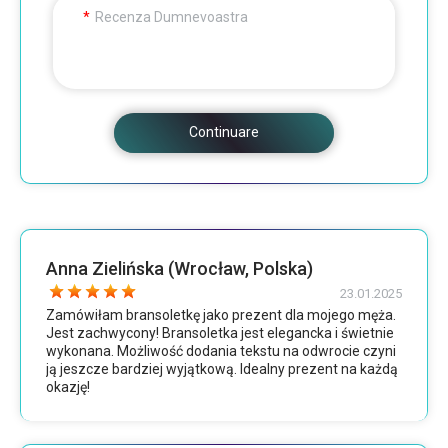
Recenza Dumnevoastra
Continuare
Anna Zielińska (Wrocław, Polska)
23.01.2025
Zamówiłam bransoletkę jako prezent dla mojego męża.
Jest zachwycony! Bransoletka jest elegancka i świetnie
wykonana. Możliwość dodania tekstu na odwrocie czyni
ją jeszcze bardziej wyjątkową. Idealny prezent na każdą
okazję!