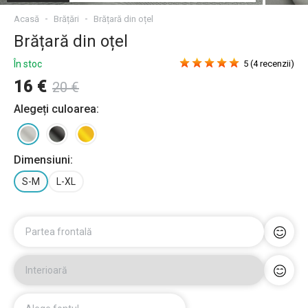
Acasă
Brățări
Brățară din oțel
Brățară din oțel
În stoc
5 (4 recenzii)
16 €
20 €
Alegeți culoarea:
Dimensiuni:
S-M
L-XL
Partea frontală
Interioară