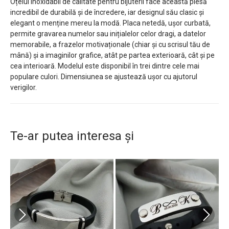
Oțelul inoxidabil de calitate pentru bijuterii face această piesă
incredibil de durabilă și de încredere, iar designul său clasic și
elegant o menține mereu la modă. Placa netedă, ușor curbată,
permite gravarea numelor sau inițialelor celor dragi, a datelor
memorabile, a frazelor motivaționale (chiar și cu scrisul tău de
mână) și a imaginilor grafice, atât pe partea exterioară, cât și pe
cea interioară. Modelul este disponibil în trei dintre cele mai
populare culori. Dimensiunea se ajustează ușor cu ajutorul
verigilor.
Te-ar putea interesa și