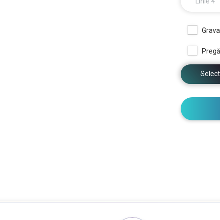
Linie 4
Grava
Pregăt
Select