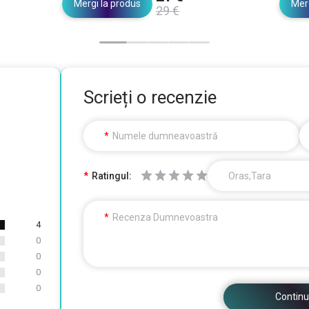
Mergi la produs
Merg
29 €
Scrieți o recenzie
Numele dumneavoastră
Ratingul:
Oras,Tara
Recenza Dumnevoastra
4
0
0
0
0
Continu