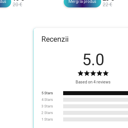
odus
Mergi la produs
20 €
22 €
Recenzii
5.0
Based on 4 reviews
5 Stars
4 Stars
3 Stars
2 Stars
1 Stars