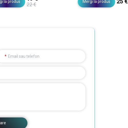
25 €
i la produs
Mergi la produs
22 €
Email sau telefon
are