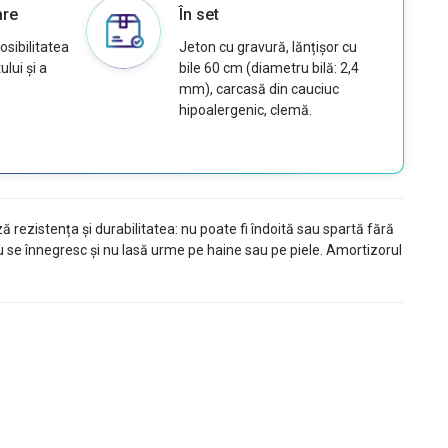
are
În set
osibilitatea
Jeton cu gravură, lănțișor cu
lui și a
bile 60 cm (diametru bilă: 2,4
mm), carcasă din cauciuc
hipoalergenic, clemă.
ă rezistența și durabilitatea: nu poate fi îndoită sau spartă fără
, nu se înnegresc și nu lasă urme pe haine sau pe piele. Amortizorul