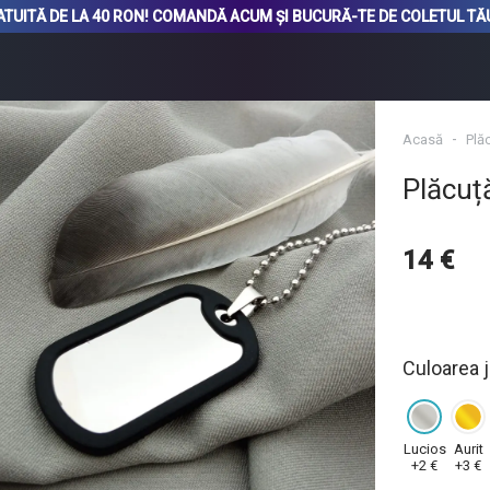
TUITĂ DE LA 40 RON! COMANDĂ ACUM ȘI BUCURĂ-TE DE COLETUL TĂU 
Acasă
Plăc
Plăcuță
14 €
Culoarea j
Lucios
Aurit
+2 €
+3 €