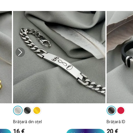
Brățară din oțel
Brățară ID
16 €
20 €