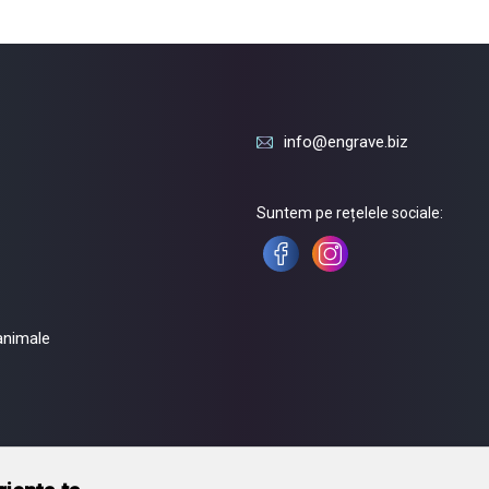
info@engrave.biz
Suntem pe rețelele sociale:
animale