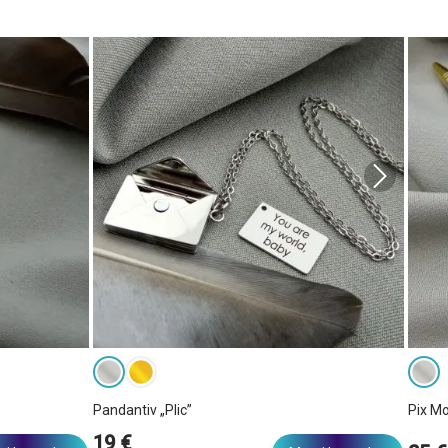
Pandantiv „Plic”
Pix M
19 €