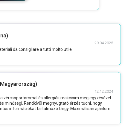
ina)
29.04.2025
riali da consigliare a tutti molto utile
 Magyarország)
12.12.2024
 a vércsoportommal és allergiás reakcióim megjegyzésével.
és minőségi. Rendkívül megnyugtató érzés tudni, hogy
ontos információkat tartalmazó tárgy. Maximálisan ajánlom