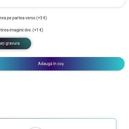
rea pe partea verso (+3 €)
irea imaginii dvs. (+1 €)
ați gravura
Adaugă în coș