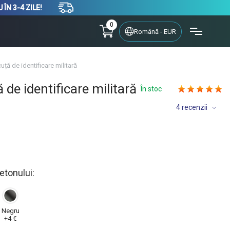
ÎN 3-4 ZILE!
0
Română - EUR
uță de identificare militară
 de identificare militară
În stoc
4 recenzii
etonului:
Negru
+4 €