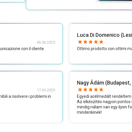
Luca Di Domenico (Les
06.06.2025
nicazione con il cliente.
Ottimo prodotto con ottimi mate
Nagy Ádám (Budapest,
17.03.2025
ili a risolvere i problemi in
Egyedi acélmedált rendeltem
Az elkészítés nagyon pontos 
mindig nálam van egy ilyen f
mindenkinek!