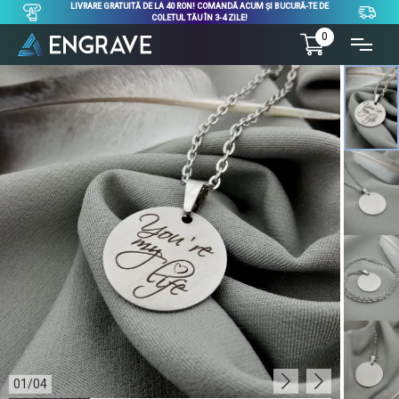
LIVRARE GRATUITĂ DE LA 40 RON! COMANDĂ ACUM ȘI BUCURĂ-TE DE
COLETUL TĂU ÎN 3-4 ZILE!
0
01
/
04