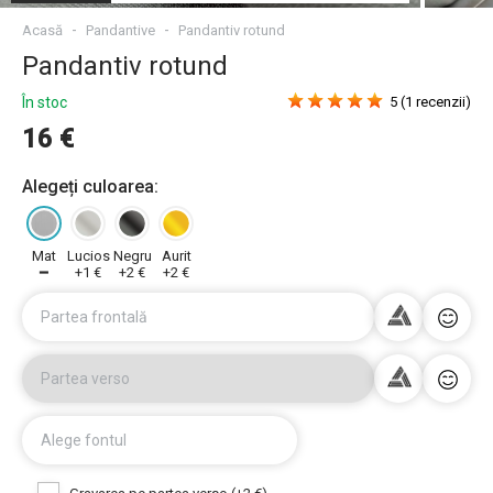
Acasă
Pandantive
Pandantiv rotund
Pandantiv rotund
În stoc
5 (1 recenzii)
16 €
Alegeți culoarea:
Mat
Lucios
Negru
Aurit
━
+1 €
+2 €
+2 €
Partea frontală
Partea verso
Alege fontul