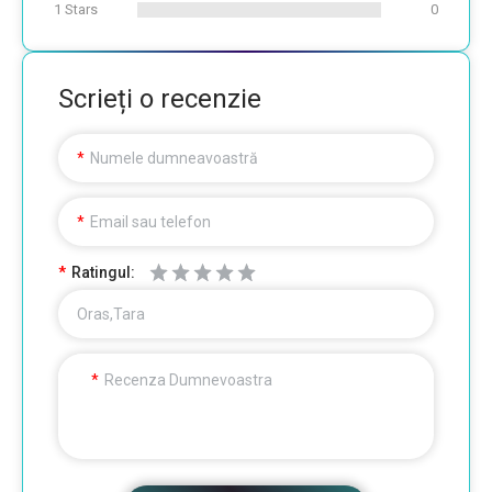
1 Stars
0
Scrieți o recenzie
Numele dumneavoastră
Email sau telefon
Ratingul:
Oras,Tara
Recenza Dumnevoastra