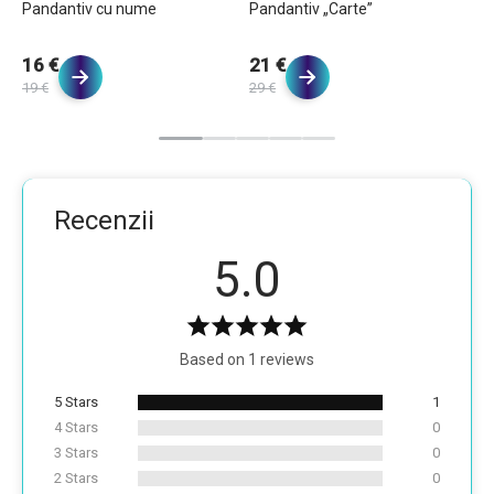
”
Pandantiv cu nume
Pandantiv „Carte”
Pa
16 €
21 €
1
19 €
29 €
20
Recenzii
5.0
Based on 1 reviews
5 Stars
1
4 Stars
0
3 Stars
0
2 Stars
0