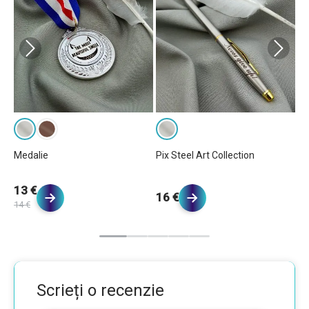
Medalie
Pix Steel Art Collection
Pi
13 €
16 €
1
14 €
Scrieți o recenzie