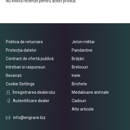
Nu există recenzii pentru acest produs.
Politica de returnare
Jeton militar
Protecția datelor
Pandantive
Contract de ofertă publică
Brățări
Intrebari si raspunsuri
Brelocuri
Recenzii
Inele
Cookie Settings
Brichete
Înregistrarea dealerului
Medalioane animale
Autentificare dealer
Cadouri
Alte articole
info@engrave.biz