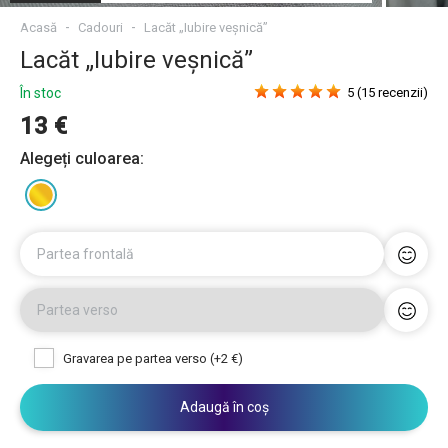
Acasă
Cadouri
Lacăt „Iubire veșnică”
Lacăt „Iubire veșnică”
În stoc
5 (15 recenzii)
13 €
Alegeți culoarea:
Partea frontală
Partea verso
Gravarea pe partea verso (+2 €)
Adaugă în coș