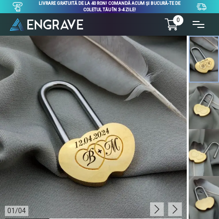
LIVRARE GRATUITĂ DE LA 40 RON! COMANDĂ ACUM ȘI BUCURĂ-TE DE
COLETUL TĂU ÎN 3-4 ZILE!
0
01
/
04