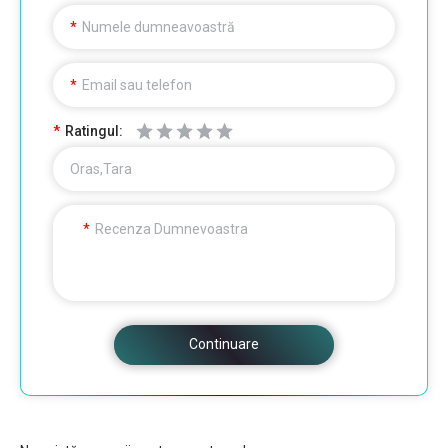
Numele dumneavoastră
Email sau telefon
Ratingul:
Oras,Tara
Recenza Dumnevoastra
Continuare