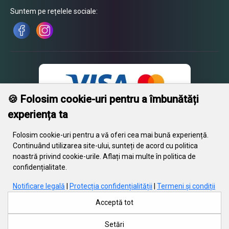
Suntem pe rețelele sociale:
🍪 Folosim cookie-uri pentru a îmbunătăți
experiența ta
Folosim cookie-uri pentru a vă oferi cea mai bună experiență.
Continuând utilizarea site-ului, sunteți de acord cu politica
noastră privind cookie-urile. Aflați mai multe în politica de
© 2026 Engrave. Toate drepturile rezervate. Textul, imaginile, grafica,
confidențialitate.
fișierele video și aranjamentul acestora sunt protejate de drepturile de
autor și alte dispoziții de protecție a proprietății intelectuale. Aceste
Notificare legală
|
Protecția confidențialității
|
Termeni și condiții
obiecte nu pot fi utilizate în scopuri comerciale sau de distribuție,
modificate sau publicate pe alte site-uri fără acordul scris de Engrave.
Acceptă tot
Unele site-uri web conțin, de asemenea, materiale protejate prin
drepturi de autor de la furnizorii lor.
Setări