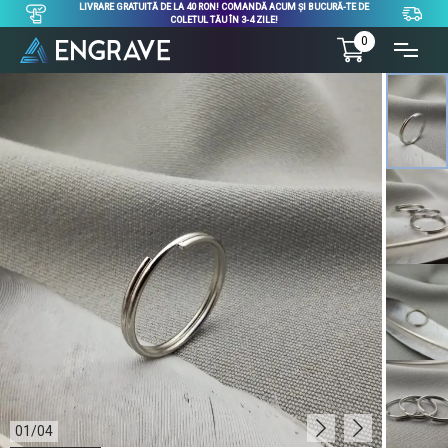
LIVRARE GRATUITĂ DE LA 40 RON! COMANDĂ ACUM ȘI BUCURĂ-TE DE
COLETUL TĂU ÎN 3-4 ZILE!
0
01
/
04