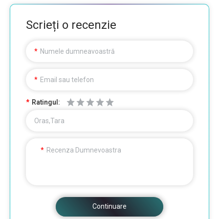
Scrieți o recenzie
Numele dumneavoastră
Email sau telefon
Ratingul:
Oras,Tara
Recenza Dumnevoastra
Continuare