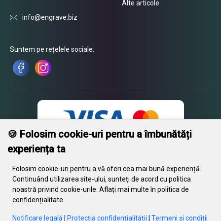
Alte articole
info@engrave.biz
Suntem pe rețelele sociale:
🍪 Folosim cookie-uri pentru a îmbunătăți
experiența ta
Folosim cookie-uri pentru a vă oferi cea mai bună experiență.
Continuând utilizarea site-ului, sunteți de acord cu politica
noastră privind cookie-urile. Aflați mai multe în politica de
© 2026 Engrave. Toate drepturile rezervate. Textul, imaginile, grafica,
confidențialitate.
fișierele video și aranjamentul acestora sunt protejate de drepturile de
autor și alte dispoziții de protecție a proprietății intelectuale. Aceste
Notificare legală
|
Protecția confidențialității
|
Termeni și condiții