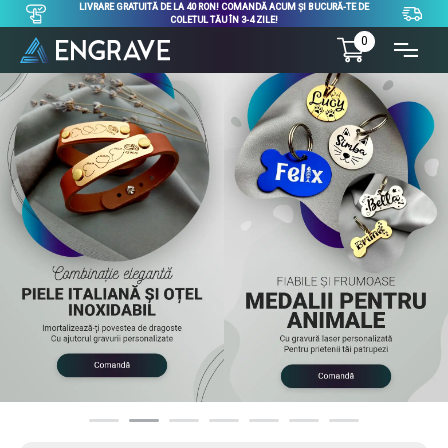
LIVRARE GRATUITĂ DE LA 40 RON! COMANDĂ ACUM ȘI BUCURĂ-TE DE
COLETUL TĂU ÎN 3-4 ZILE!
0