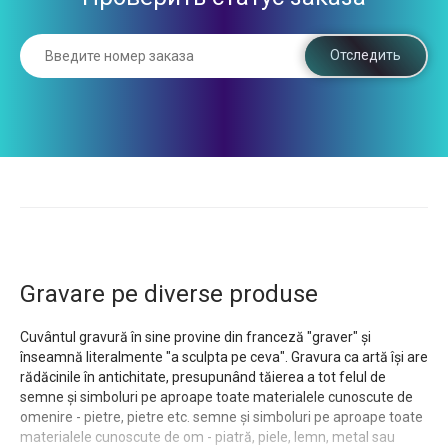
Отследить
Gravare pe diverse produse
Cuvântul gravură în sine provine din franceză "
graver
" și
înseamnă literalmente "a sculpta pe ceva". Gravura ca artă își are
rădăcinile în antichitate, presupunând tăierea a tot felul de
semne și simboluri pe aproape toate materialele cunoscute de
omenire - pietre, pietre etc. semne și simboluri pe aproape toate
materialele cunoscute de om - piatră, piele, lemn, metal sau