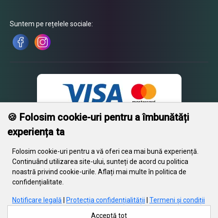
Suntem pe rețelele sociale:
🍪 Folosim cookie-uri pentru a îmbunătăți
experiența ta
Folosim cookie-uri pentru a vă oferi cea mai bună experiență.
Continuând utilizarea site-ului, sunteți de acord cu politica
© 2026 Engrave. Toate drepturile rezervate. Textul, imaginile, grafica,
noastră privind cookie-urile. Aflați mai multe în politica de
fișierele video și aranjamentul acestora sunt protejate de drepturile de
confidențialitate.
autor și alte dispoziții de protecție a proprietății intelectuale. Aceste
obiecte nu pot fi utilizate în scopuri comerciale sau de distribuție,
Notificare legală
|
Protecția confidențialității
|
Termeni și condiții
modificate sau publicate pe alte site-uri fără acordul scris de Engrave.
Unele site-uri web conțin, de asemenea, materiale protejate prin
Acceptă tot