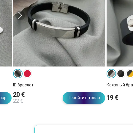
ID браслет
Кожаный бра
20 €
19 €
овар
Перейти в товар
22 €