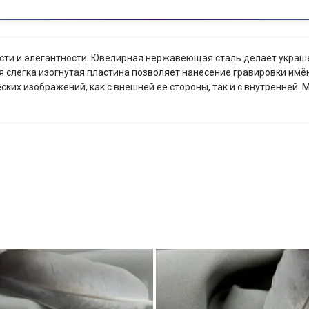
сти и элегантности. Ювелирная нержавеющая сталь делает украш
ая слегка изогнутая пластина позволяет нанесение гравировки имё
их изображений, как с внешней её стороны, так и с внутренней. 