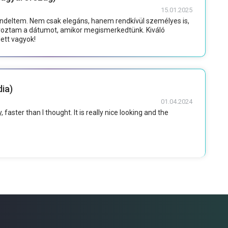
15.01.2025
endeltem. Nem csak elegáns, hanem rendkívül személyes is,
víroztam a dátumot, amikor megismerkedtünk. Kiváló
ett vagyok!
dia)
01.04.2024
 faster than I thought. It is really nice looking and the