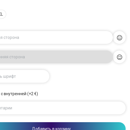
XL
я сторона
нняя сторона
ь шрифт
 с внутренней (+2 €)
нтарии
Добавить в корзину