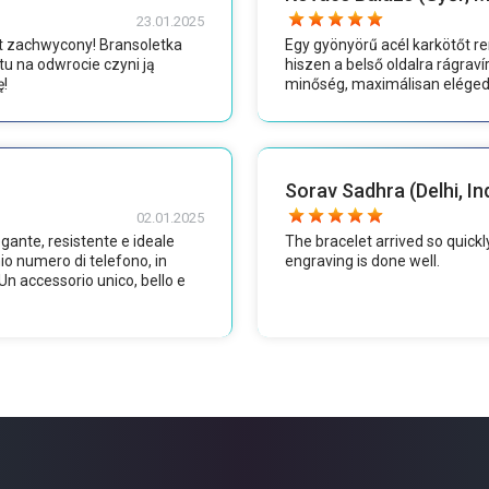
23.01.2025
t zachwycony! Bransoletka
Egy gyönyörű acél karkötőt r
tu na odwrocie czyni ją
hiszen a belső oldalra rágra
ę!
minőség, maximálisan eléged
Sorav Sadhra (Delhi, In
02.01.2025
gante, resistente e ideale
The bracelet arrived so quickly,
io numero di telefono, in
engraving is done well.
n accessorio unico, bello e