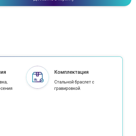
ния
Комплектация
вка,
Стальной браслет с
есения
гравировкой.