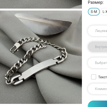
Размер:
S-M
L-
Лицева
Внутре
Выбрат
Текст
Комме