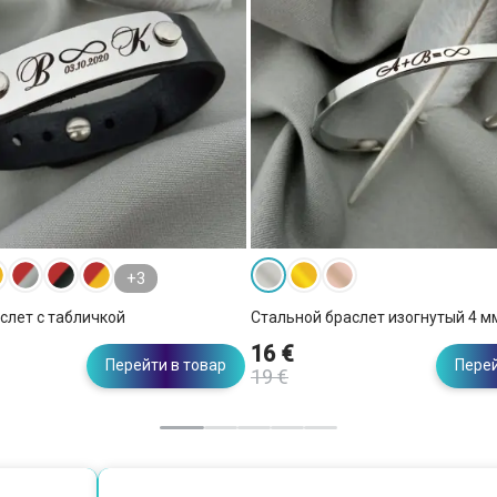
+3
слет с табличкой
Стальной браслет изогнутый 4 м
16 €
Перейти в товар
Перей
19 €