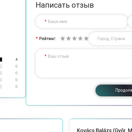
Написать отзыв
Ваше имя
Рейтинг:
Город, Страна
Ваш отзыв
4
0
0
0
0
Продол
Kovács Balázs (Győr, 