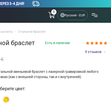
РЕЗ 3-4 ДНЯ!
0
Русский - EUR
раслеты
Стальной браслет
ной браслет
Есть в наличии
4 отзывов
 €
тальной звеньевой браслет с лазерной гравировкой любого
заказ (как с внешней стороны, так и с внутренней).
берите цвет: