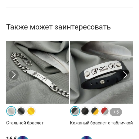
Также может заинтересовать
+5
Стальной браслет
Кожаный браслет с табличкой
Ст
4 
16 €
1