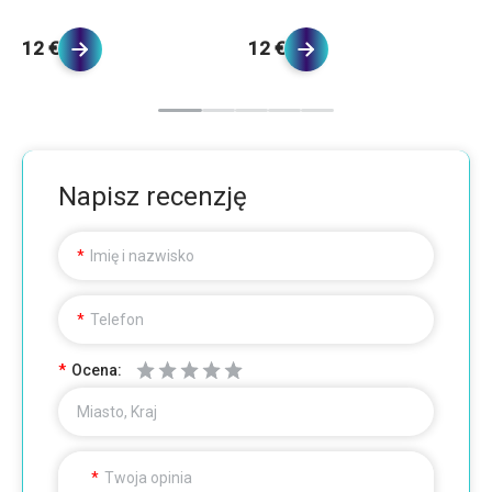
12 €
12 €
1
Napisz recenzję
Imię i nazwisko
Telefon
Ocena:
Miasto, Kraj
Twoja opinia