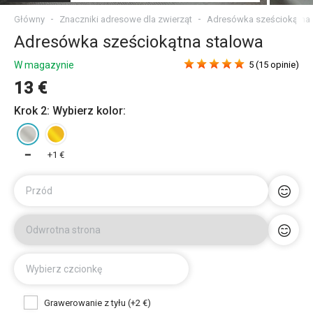
Główny
Znaczniki adresowe dla zwierząt
Adresówka sześciokątna 
Adresówka sześciokątna stalowa
W magazynie
5 (15 opinie)
13 €
Krok 2: Wybierz kolor:
━
+1 €
Przód
Odwrotna strona
Wybierz czcionkę
Grawerowanie z tyłu (+2 €)