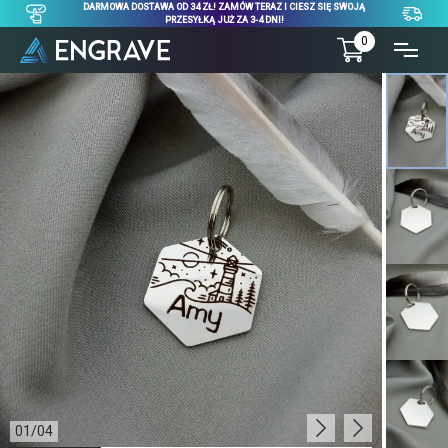
DARMOWA DOSTAWA OD 34 ZŁ! ZAMÓW TERAZ I CIESZ SIĘ SWOJĄ
PRZESYŁKĄ JUŻ ZA 3-4 DNI!
0
01
/
04