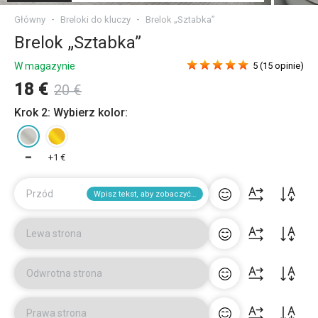
Główny
Breloki do kluczy
Brelok „Sztabka”
Brelok „Sztabka”
W magazynie
5 (15 opinie)
18 €
20 €
Krok 2: Wybierz kolor:
━
+1 €
Przód
Wpisz tekst, aby zobaczyć podgląd
Lewa strona
Odwrotna strona
Prawa strona