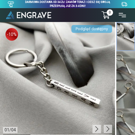
DARMOWA DOSTAWA OD 34 ZŁ! ZAMÓW TERAZ I CIESZ SIĘ SWOJĄ
PRZESYŁKĄ JUŻ ZA 3-4 DNI!
0
Podgląd dostępny
-10%
01
/
04