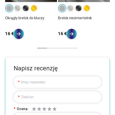
y
Okrągły brelok do kluczy
Brelok nieśmiertelnik
Pr
16 €
16 €
1
Napisz recenzję
Imię i nazwisko
Telefon
Ocena: