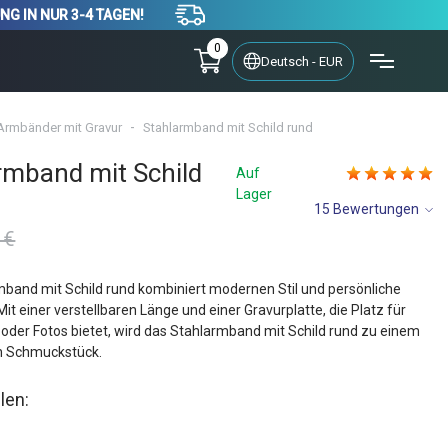
NG IN NUR 3-4 TAGEN!
0
Deutsch - EUR
Armbänder mit Gravur
Stahlarmband mit Schild rund
rmband mit Schild
Auf
Lager
15 Bewertungen
 €
band mit Schild rund kombiniert modernen Stil und persönliche
it einer verstellbaren Länge und einer Gravurplatte, die Platz für
r oder Fotos bietet, wird das Stahlarmband mit Schild rund zu einem
en Schmuckstück.
len: