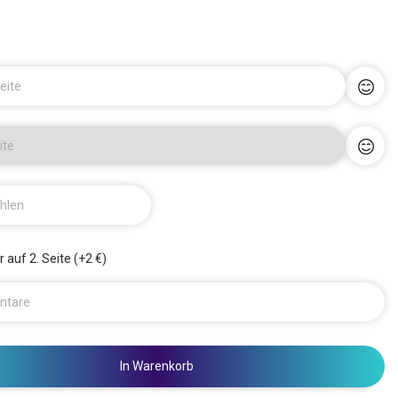
eite
ite
hlen
 auf 2. Seite (+2 €)
ntare
In Warenkorb