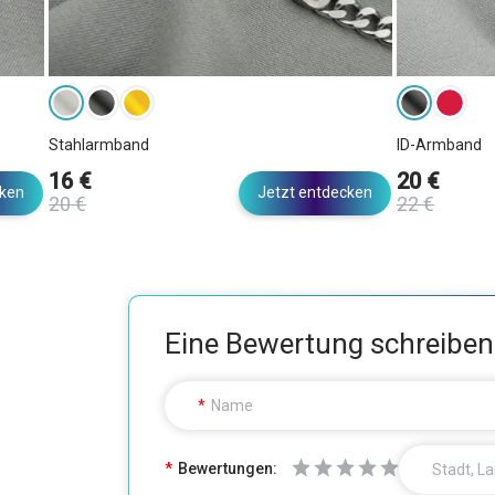
Stahlarmband
ID-Armband
16 €
20 €
cken
Jetzt entdecken
20 €
22 €
Eine Bewertung schreiben
Name
Bewertungen:
Stadt, L