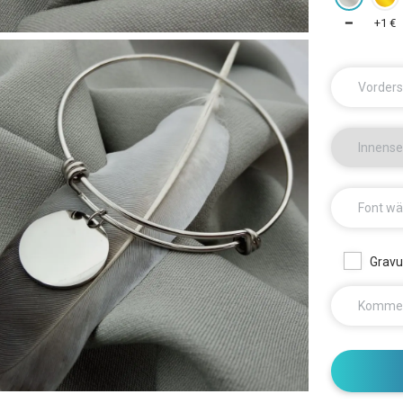
━
+1 €
Vorders
Innense
Font wä
Gravur
Komme