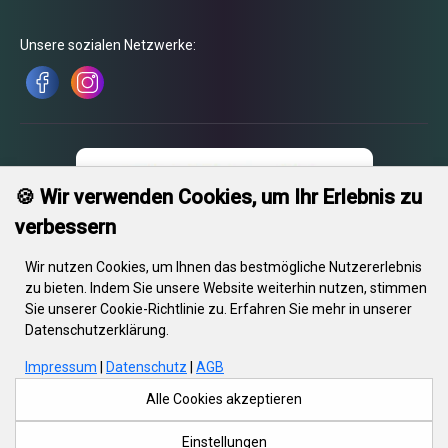
Unsere sozialen Netzwerke:
🍪 Wir verwenden Cookies, um Ihr Erlebnis zu
verbessern
Wir nutzen Cookies, um Ihnen das bestmögliche Nutzererlebnis
zu bieten. Indem Sie unsere Website weiterhin nutzen, stimmen
Sie unserer Cookie-Richtlinie zu. Erfahren Sie mehr in unserer
Datenschutzerklärung.
© 2026 Engrave. Alle Rechte vorbehalten. Text, Bilder, Grafiken, Videos
sowie deren Komposition unterliegen dem Urheberrecht und anderen
Impressum
|
Datenschutz
|
AGB
Gesetzen zum Schutz des geistigen Eigentums. Diese Objekte dürfen
ohne schriftliche Zustimmung von Engrave nicht für kommerzielle
Alle Cookies akzeptieren
Zwecke oder Weitergabe kopiert, verändert oder auf anderen
Websites veröffentlicht werden. Einige Engrave-Websites enthalten
Einstellungen