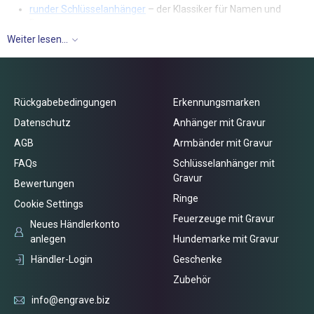
runder Schlüsselanhänger
– der Klassiker für Namen und
Daten
rechteckiger Schlüsselanhänger
– viel Platz für Ihren Text
Weiter lesen...
Schlüsselanhänger Barren
– Gravur auf bis zu vier Seiten
„Herz-Hälften“
– ein Motiv für zwei Menschen
„Briefumschlag“
– mit verborgener Botschaft
Erkennungsmarke
– im Dog-Tag-Stil
Rückgabebedingungen
Erkennungsmarken
Gravur-Ideen
Datenschutz
Anhänger mit Gravur
AGB
Armbänder mit Gravur
Name und Datum, Koordinaten des Zuhauses, ein Wunsch zum
Führerschein, zur neuen Wohnung oder zum Abschied von Kollegen
FAQs
Schlüsselanhänger mit
– die Lasergravur ist dauerhaft und nutzt sich am Schlüsselbund
Gravur
Bewertungen
nicht ab. Viele Modelle bestehen aus robustem Edelstahl und
Ringe
begleiten ihren Träger jahrelang.
Cookie Settings
Feuerzeuge mit Gravur
Neues Händlerkonto
anlegen
Hundemarke mit Gravur
Händler-Login
Geschenke
Zubehör
info@engrave.biz