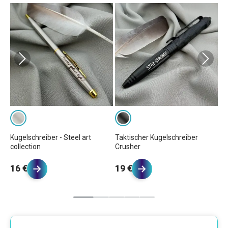
Kugelschreiber - Steel art
Taktischer Kugelschreiber
Ku
collection
Crusher
c
16 €
19 €
2