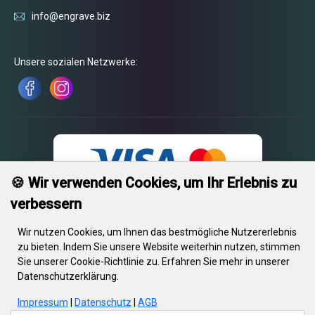
info@engrave.biz
Unsere sozialen Netzwerke:
🍪 Wir verwenden Cookies, um Ihr Erlebnis zu
verbessern
Wir nutzen Cookies, um Ihnen das bestmögliche Nutzererlebnis
zu bieten. Indem Sie unsere Website weiterhin nutzen, stimmen
Sie unserer Cookie-Richtlinie zu. Erfahren Sie mehr in unserer
© 2026 Engrave. Alle Rechte vorbehalten. Text, Bilder, Grafiken, Videos
Datenschutzerklärung.
sowie deren Komposition unterliegen dem Urheberrecht und anderen
Gesetzen zum Schutz des geistigen Eigentums. Diese Objekte dürfen
Impressum
|
Datenschutz
|
AGB
ohne schriftliche Zustimmung von Engrave nicht für kommerzielle