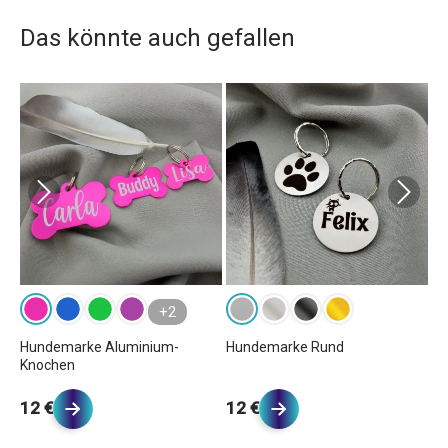
Das könnte auch gefallen
+2
Hundemarke Aluminium-
Hundemarke Rund
Hu
Knochen
12 €
12 €
1