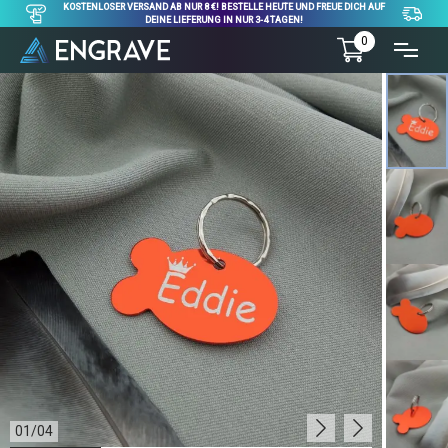
KOSTENLOSER VERSAND AB NUR 8 €! BESTELLE HEUTE UND FREUE DICH AUF
DEINE LIEFERUNG IN NUR 3-4 TAGEN!
0
01
/
04