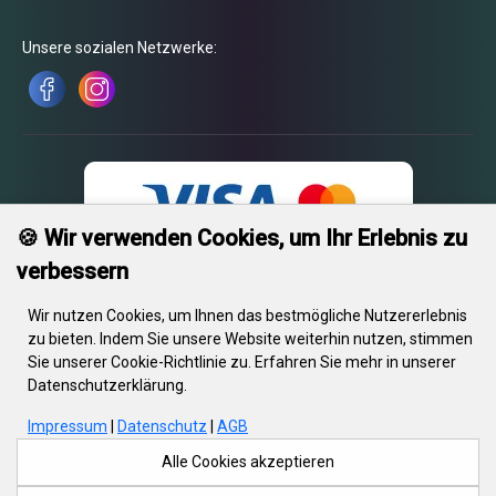
Unsere sozialen Netzwerke:
🍪 Wir verwenden Cookies, um Ihr Erlebnis zu
verbessern
Wir nutzen Cookies, um Ihnen das bestmögliche Nutzererlebnis
zu bieten. Indem Sie unsere Website weiterhin nutzen, stimmen
Sie unserer Cookie-Richtlinie zu. Erfahren Sie mehr in unserer
© 2026 Engrave. Alle Rechte vorbehalten. Text, Bilder, Grafiken, Videos
Datenschutzerklärung.
sowie deren Komposition unterliegen dem Urheberrecht und anderen
Gesetzen zum Schutz des geistigen Eigentums. Diese Objekte dürfen
Impressum
|
Datenschutz
|
AGB
ohne schriftliche Zustimmung von Engrave nicht für kommerzielle
Zwecke oder Weitergabe kopiert, verändert oder auf anderen
Alle Cookies akzeptieren
Websites veröffentlicht werden. Einige Engrave-Websites enthalten